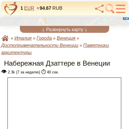
1
EUR
=
94.67
RUB
↓
↓
Развернуть карту
»
Италия
»
Города
»
Венеция
»
Достопримечательности Венеции
»
Памятники
архитектуры
Набережная Дзаттере в Венеции
👁
⏱️
2.3k (7 за неделю)
40 сек.