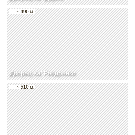
~ 490 м.
Дворец Ка’ Реццонико
~ 510 м.