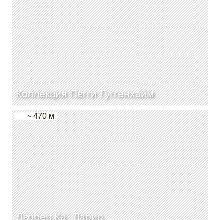
Коллекция Пегги Гуггенхайм
~ 470 м.
Дворец Ка` Дарио