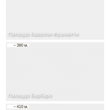
Палаццо Кавалли-Франкетти
~ 380 м.
Палаццо Барбаро
~ 410 м.