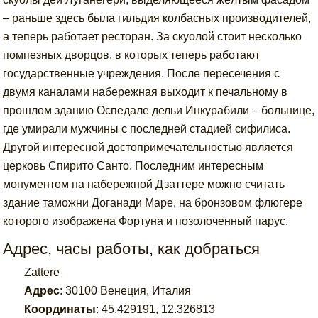
– раньше здесь была гильдия колбасных производителей,
а теперь работает ресторан. За скуолой стоит несколько
помпезных дворцов, в которых теперь работают
государственные учреждения. После пересечения с
двумя каналами набережная выходит к печальному в
прошлом зданию Оспедале дельи Инкурабили – больнице,
где умирали мужчины с последней стадией сифилиса.
Другой интересной достопримечательностью является
церковь Спирито Санто. Последним интересным
монументом на набережной Дзаттере можно считать
здание таможни Доганади Маре, на бронзовом флюгере
которого изображена Фортуна и позолоченный парус.
Адрес, часы работы, как добраться
Zattere
Адрес
:
30100 Венеция, Италия
Координаты
:
45.429191
,
12.326813