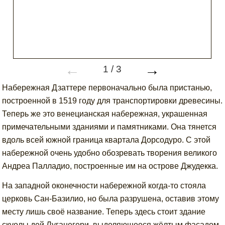
←
→
1
/
3
Набережная Дзаттере первоначально была пристанью,
построенной в 1519 году для транспортировки древесины.
Теперь же это венецианская набережная, украшенная
примечательными зданиями и памятниками. Она тянется
вдоль всей южной граница квартала Дорсодуро. С этой
набережной очень удобно обозревать творения великого
Андреа Палладио, построенные им на острове Джудекка.
На западной оконечности набережной когда-то стояла
церковь Сан-Базилио, но была разрушена, оставив этому
месту лишь своё название. Теперь здесь стоит здание
скуолы дей Луганегери, выделяющееся жёлтым фасадом