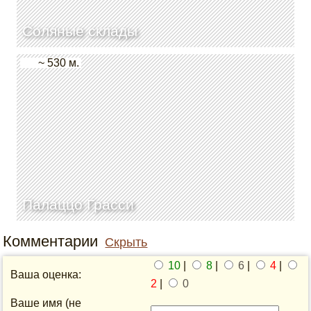
Соляные склады
~ 530 м.
Палаццо Грасси
Комментарии
Скрыть
10
|
8
|
6
|
4
|
Ваша оценка:
2
|
0
Ваше имя (не