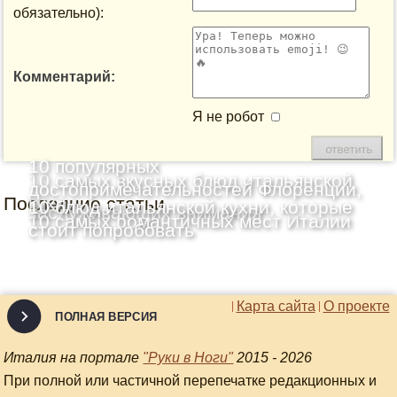
обязательно):
Комментарий:
Я не робот
10 популярных
10 самых вкусных блюд итальянской
достопримечательностей Флоренции,
Последние статьи
кухни
10 блюд итальянской кухни, которые
заслуживающих внимания
10 самых романтичных мест Италии
стоит попробовать
Карта сайта
О проекте
ПОЛНАЯ ВЕРСИЯ
Италия на портале
"Руки в Ноги"
2015 - 2026
При полной или частичной перепечатке редакционных и