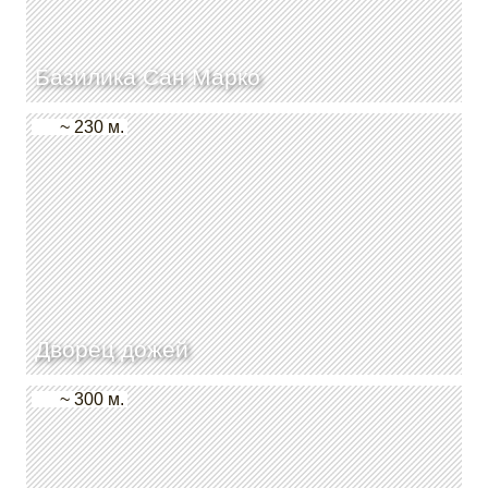
Базилика Сан Марко
~ 230 м.
Дворец дожей
~ 300 м.