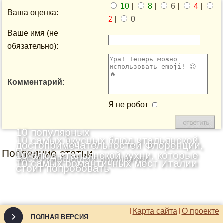
10
|
8
|
6
|
4
|
Ваша оценка:
2
|
0
Ваше имя (не
обязательно):
Комментарий:
Я не робот
10 популярных
10 самых вкусных блюд итальянской
достопримечательностей Флоренции,
Последние статьи
кухни
10 блюд итальянской кухни, которые
заслуживающих внимания
10 самых романтичных мест Италии
стоит попробовать
Карта сайта
О проекте
ПОЛНАЯ ВЕРСИЯ