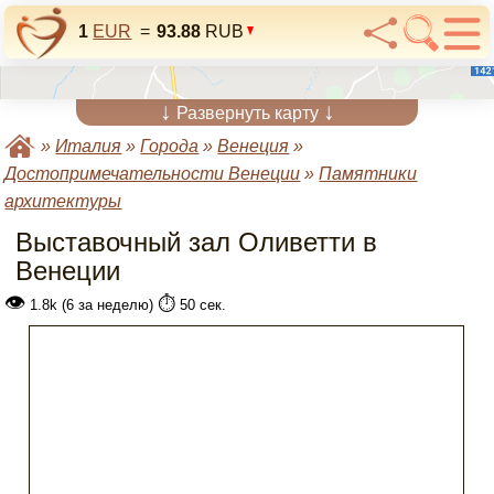
1
EUR
=
93.88
RUB
↓
↓
Развернуть карту
»
Италия
»
Города
»
Венеция
»
Достопримечательности Венеции
»
Памятники
архитектуры
Выставочный зал Оливетти в
Венеции
👁
⏱️
1.8k (6 за неделю)
50 сек.