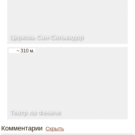
Церковь Сан-Сальвадор
~ 310 м.
Театр ла Фениче
Комментарии
Скрыть