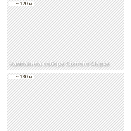
~ 120 м.
Кампанила собора Святого Марка
~ 130 м.