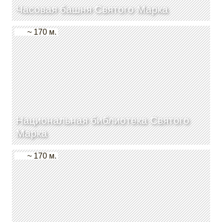
Часовая башня Святого Марка
~ 170 м.
Национальная библиотека Святого
Марка
~ 170 м.