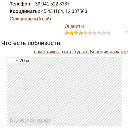
Телефон
:
+39 041 522 8387
Координаты
:
45.434164
,
12.337563
Официальный сайт
Оценить!
4
Что есть поблизости:
памятники архитектуры в Венеции на карте
~ 70 м.
Музей Коррер