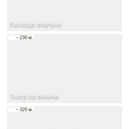
Палаццо Фортуни
~ 230 м.
Театр ла Фениче
~ 320 м.