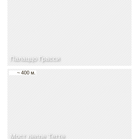
Палаццо Грасси
~ 400 м.
Мост делле Тетте