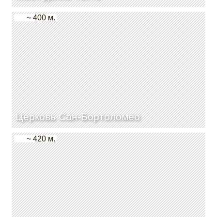
~ 400 м.
Церковь Сан-Бортоломео
~ 420 м.