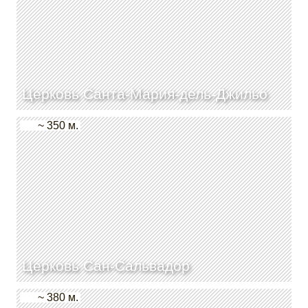
Церковь Санта-Мария-дель-Джильо
~ 350 м.
Церковь Сан-Сальвадор
~ 380 м.