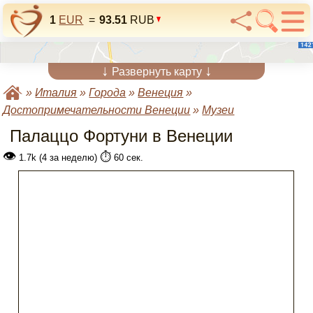
1
EUR
=
93.51
RUB
↓
↓
Развернуть карту
»
Италия
»
Города
»
Венеция
»
Достопримечательности Венеции
»
Музеи
Палаццо Фортуни в Венеции
👁
⏱️
1.7k (4 за неделю)
60 сек.