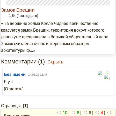
Замок Брешии
1.8k (4 за неделю)
«На вершине холма Колле Чиднео величественно
красуется замок Брешии, территория вокруг которого
давно уже превращена в большой общественный парк.
Замок считается очень интересным образцом
архитектуры ф...»
Комментарии (1)
Скрыть
+1
Без имени
14.08.19 12:49
Fry.it
[Ответить]
Страницы:
[1]
10
|
8
|
6
|
4
|