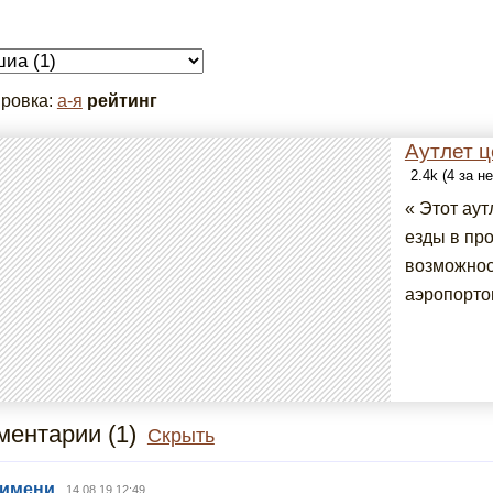
ровка:
а-я
рейтинг
Аутлет 
2.4k (4 за н
« Этот аут
езды в пр
возможнос
аэропортов
ентарии (1)
Скрыть
 имени
14.08.19 12:49