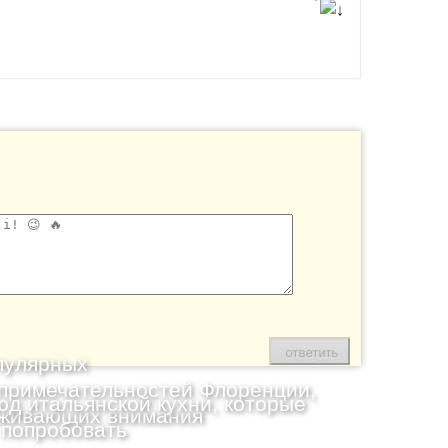
пулярных
примечательностей Флоренции,
юд итальянской кухни, которые
живающих внимания
 попробовать