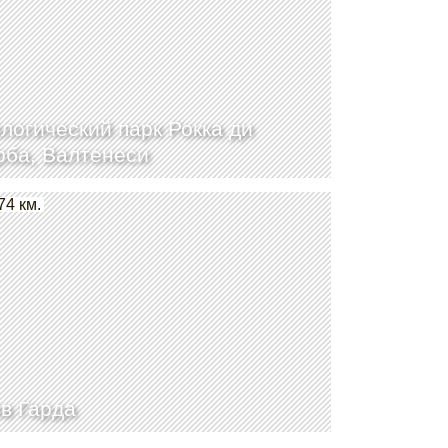
логический парк Рокка ди
ба, Валтенеси
74 км.
в Гарда