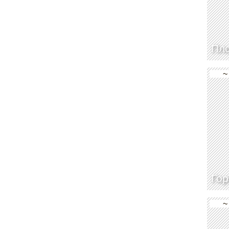
Пл
~
Гор
~