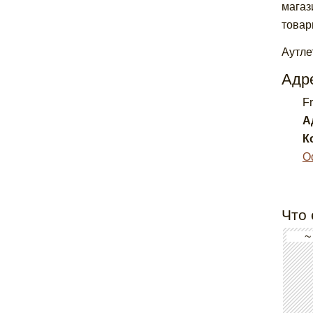
магаз
товар
Аутле
Адре
Fr
А
К
О
Что 
~