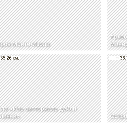
Архео
тров Монте-Изола
Манер
 35.26 км.
~ 36.
ла «Иль витториаль дейли
алияни»
Остро