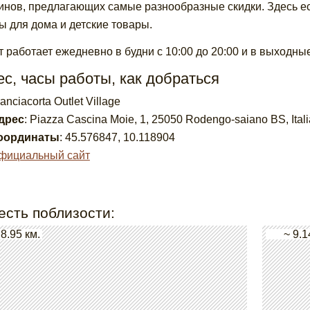
инов, предлагающих самые разнообразные скидки. Здесь ес
ы для дома и детские товары.
т работает ежедневно в будни с 10:00 до 20:00 и в выходные 
с, часы работы, как добраться
anciacorta Outlet Village
дрес
:
Piazza Cascina Moie, 1, 25050 Rodengo-saiano BS, Itali
оординаты
:
45.576847
,
10.118904
фициальный сайт
есть поблизости:
 8.95 км.
~ 9.1