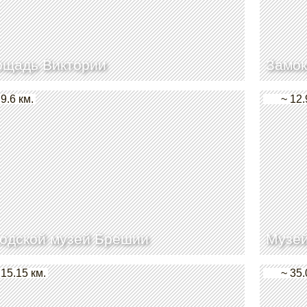
ощадь Виктории
Замо
 9.6 км.
~ 12.
одской музей Брешии
Музе
 15.15 км.
~ 35.