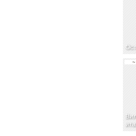
Ос
~
Вил
ит