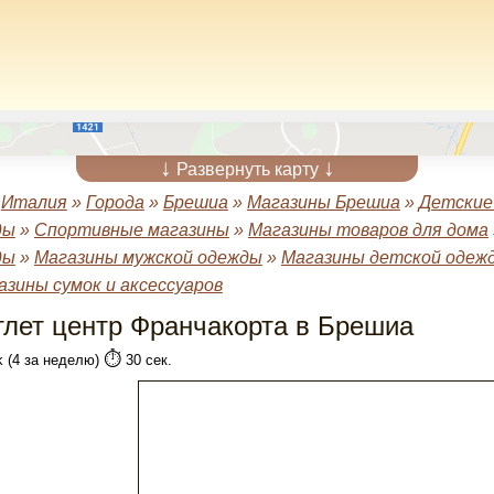
↓
↓
Развернуть карту
»
Италия
»
Города
»
Брешиа
»
Магазины Брешиа
»
Детские
ды
»
Спортивные магазины
»
Магазины товаров для дома
ды
»
Магазины мужской одежды
»
Магазины детской одеж
азины сумок и аксессуаров
тлет центр Франчакорта в Брешиа
⏱️
k (4 за неделю)
30 сек.