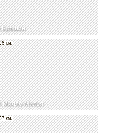
к Брешии
98 км.
й Милле Милья
07 км.