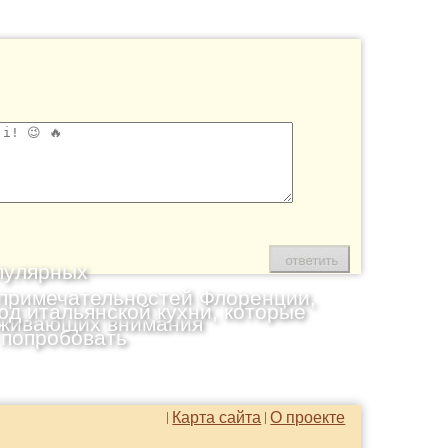
пулярных
примечательностей Флоренции,
юд итальянской кухни, которые
живающих внимания
 попробовать
Карта сайта
О проекте