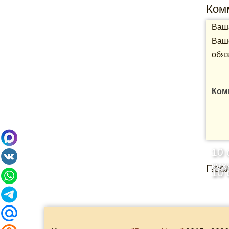
Ком
Ваша
Ваше
обяз
Ком
10 
кух
Пос
10 