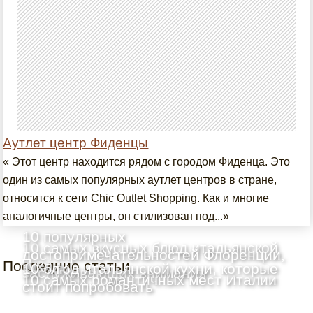
Аутлет центр Фиденцы
« Этот центр находится рядом с городом Фиденца. Это
один из самых популярных аутлет центров в стране,
относится к сети Chic Outlet Shopping. Как и многие
аналогичные центры, он стилизован под...»
10 популярных
10 самых вкусных блюд итальянской
достопримечательностей Флоренции,
Последние статьи
кухни
10 блюд итальянской кухни, которые
заслуживающих внимания
10 самых романтичных мест Италии
стоит попробовать