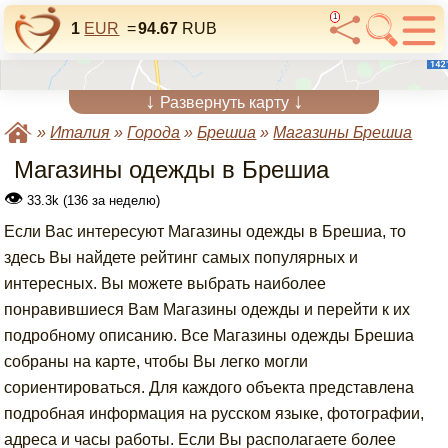
1
1
EUR
=
94.67
RUB
↓
↓
Развернуть карту
»
Италия
»
Города
»
Брешиа
»
Магазины Брешиа
Магазины одежды в Брешиа
👁
33.3k (136 за неделю)
Если Вас интересуют Магазины одежды в Брешиа, то
здесь Вы найдете рейтинг самых популярных и
интересных. Вы можете выбрать наиболее
понравившиеся Вам Магазины одежды и перейти к их
подробному описанию. Все Магазины одежды Брешиа
собраны на карте, чтобы Вы легко могли
сориентироваться. Для каждого объекта представлена
подробная информация на русском языке, фотографии,
адреса и часы работы. Если Вы располагаете более