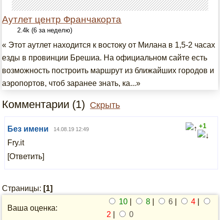
Аутлет центр Франчакорта
2.4k (6 за неделю)
« Этот аутлет находится к востоку от Милана в 1,5-2 часах
езды в провинции Брешиа. На официальном сайте есть
возможность построить маршрут из ближайших городов и
аэропортов, чтоб заранее знать, ка...»
Комментарии (1)
Скрыть
+1
Без имени
14.08.19 12:49
Fry.it
[Ответить]
Страницы:
[1]
10
|
8
|
6
|
4
|
Ваша оценка:
2
|
0