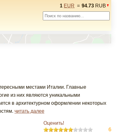
1
EUR
=
94.73
RUB
нтересными местами Италии. Главные
огие из них являются уникальными
ается в архитектурном оформлении некоторых
остям.
читать далее
Оценить!
6