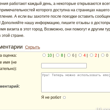
ения работают каждый день, а некоторые открываются всего
примечательностей которого доступна на страницах нашего
тление. А если вы захотите после поездки оставить сообще
! Дополняйте нашу информацию, пишите отзывы о достопри
емя визита в этот город. Возможно, они помогут и другим 
в этой стране.
ментарии
Скрыть
 оценка:
10
|
8
|
6
|
4
|
2
|
0
 имя (не
ательно):
ментарий:
Я не робот
10 по