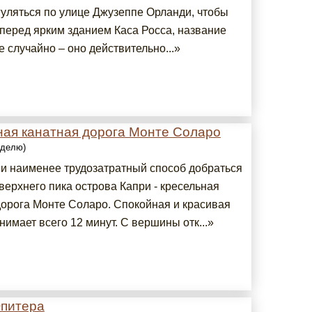
гуляться по улице Джузеппе Орланди, чтобы
 перед ярким зданием Каса Росса, название
е случайно – оно действительно...»
ная канатная дорога Монте Соларо
еделю)
и наименее трудозатратный способ добраться
верхнего пика острова Капри - кресельная
дорога Монте Соларо. Спокойная и красивая
нимает всего 12 минут. С вершины отк...»
питера