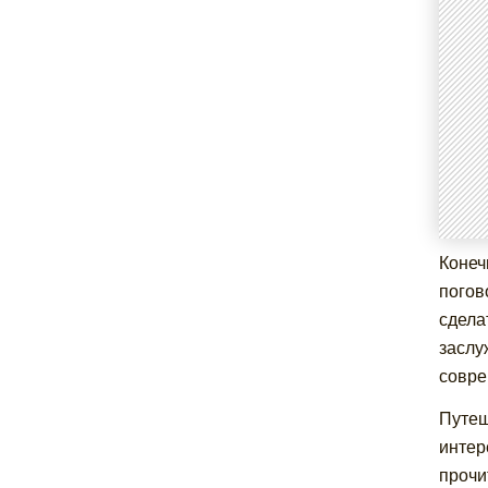
Конеч
погов
сдела
заслу
совре
Путеш
интер
прочи