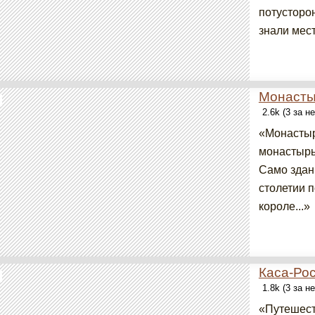
потусторон
знали мест
Монасты
2.6k (3 за н
«Монастыр
монастырь
Само здан
столетии п
короле...»
Каса-Ро
1.8k (3 за н
«Путешест