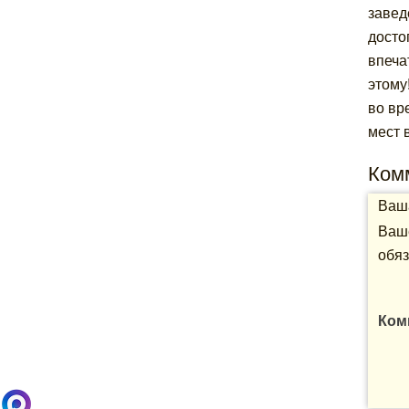
завед
досто
впеча
этому
во вр
мест 
Ком
Ваша
Ваше
обяз
Ком