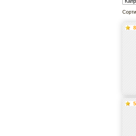
Сорти
8
5