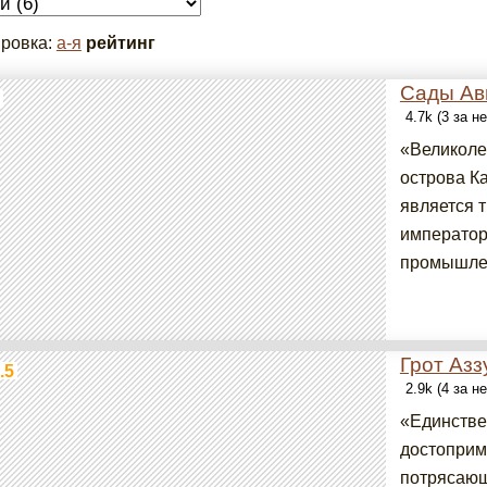
ровка:
а-я
рейтинг
Сады Ав
4.7k (3 за н
«Великоле
острова К
является 
император
промышлен
Грот Азз
.5
2.9k (4 за н
«Единстве
достоприме
потрясающ