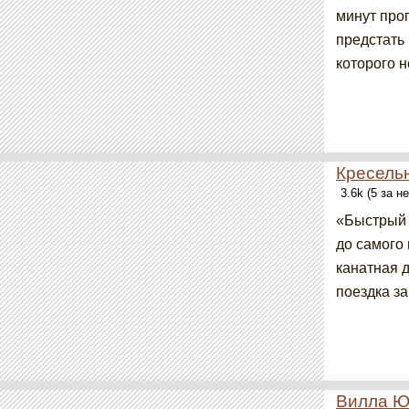
минут про
предстать
которого н
Кресель
3.6k (5 за н
«Быстрый 
до самого 
канатная 
поездка за
Вилла Ю