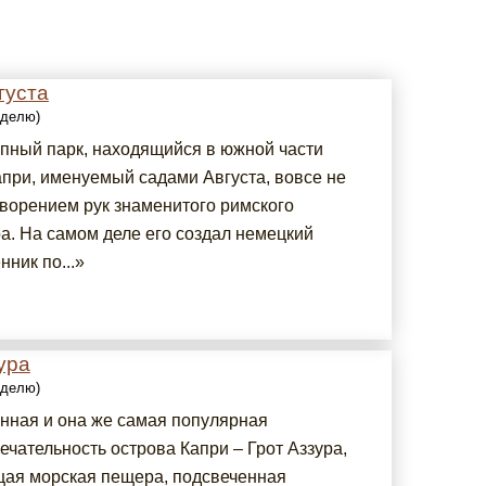
густа
еделю)
пный парк, находящийся в южной части
апри, именуемый садами Августа, вовсе не
творением рук знаменитого римского
а. На самом деле его создал немецкий
ник по...»
ура
еделю)
нная и она же самая популярная
чательность острова Капри – Грот Аззура,
ая морская пещера, подсвеченная