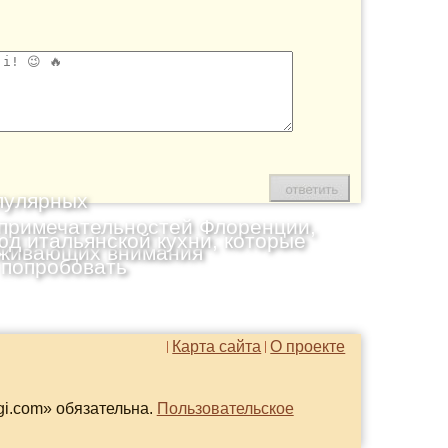
пулярных
примечательностей Флоренции,
юд итальянской кухни, которые
живающих внимания
 попробовать
Карта сайта
О проекте
gi.com» обязательна.
Пользовательское