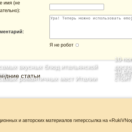
 имя (не
ательно):
ментарий:
Я не робот
10 по
самых вкусных блюд итальянской
досто
10 бл
ни
заслу
ледние статьи
самых романтичных мест Италии
стоит
ционных и авторских материалов гиперссылка на «RukiVNo