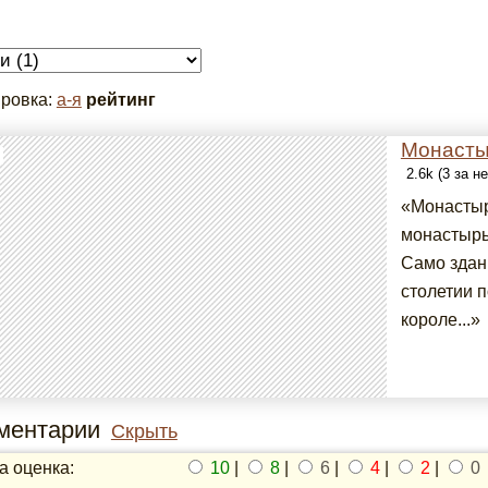
ровка:
а-я
рейтинг
Монасты
2.6k (3 за н
«Монастыр
монастырь
Само здан
столетии п
короле...»
ментарии
Скрыть
 оценка:
10
|
8
|
6
|
4
|
2
|
0