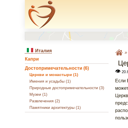
Италия
Капри
Це
Достопримечательности (6)
👁
20.8
Церкви и монастыри (1)
Если 
Имения и усадьбы (1)
Природные достопримечательности (3)
может
Музеи (1)
Церкв
Развлечения (2)
предс
Памятники архитектуры (1)
распо
польз