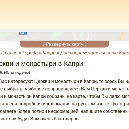
↓
↓
Развернуть карту
»
Италия
»
Города
»
Капри
»
Достопримечательности Кап
ркви и монастыри в Капри
k (45 за неделю)
Вас интересуют Церкви и монастыри в Капри, то здесь Вы 
е выбрать наиболее понравившиеся Вам Церкви и монастыр
и и монастыри Капри собраны на карте, чтобы Вы легко мо
тавлена подробная информация на русском языке, фотогра
лагаете более полной информацией, напишите собственный
ователи будут Вам очень благодарны.