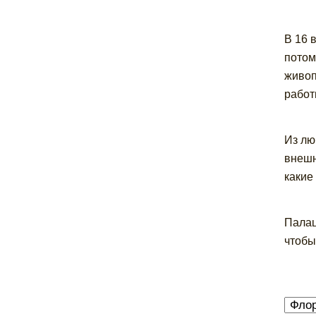
В 16 
потом
живоп
работ
Из лю
внешн
какие
Палац
чтобы