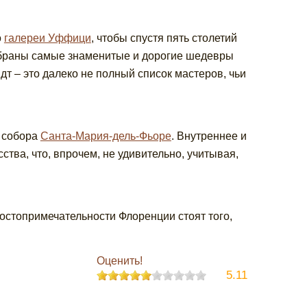
о
галереи Уффици
, чтобы спустя пять столетий
обраны самые знаменитые и дорогие шедевры
т – это далеко не полный список мастеров, чьи
л собора
Санта-Мария-дель-Фьоре
. Внутреннее и
тва, что, впрочем, не удивительно, учитывая,
достопримечательности Флоренции стоят того,
Оценить!
5.11