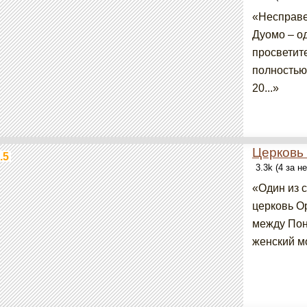
«Несправе
Дуомо – о
просветит
полностью
20...»
Церковь
.5
3.3k (4 за н
«Один из 
церковь О
между Понт
женский м