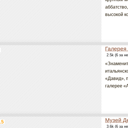
аббатство
высокой ко
Галерея
2.5k (6 за н
«Знаменит
итальянско
«Давид», 
галерее «А
Музей Д
.5
3.6k (6 за н