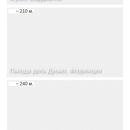
~ 210 м.
Пьяцца дель Дуомо, Флоренция
~ 240 м.