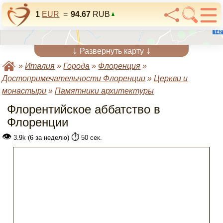
1
EUR
=
94.67
RUB
↓
↓
Развернуть карту
»
Италия
»
Города
»
Флоренция
»
Достопримечательности Флоренции
»
Церкви и
монастыри
»
Памятники архитектуры
Флорентийское аббатство в
Флоренции
👁
⏱️
3.9k (6 за неделю)
50 сек.