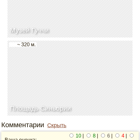
Музей Гуччи
~ 320 м.
Площадь Синьории
Комментарии
Скрыть
10
|
8
|
6
|
4
|
Ваша оценка: