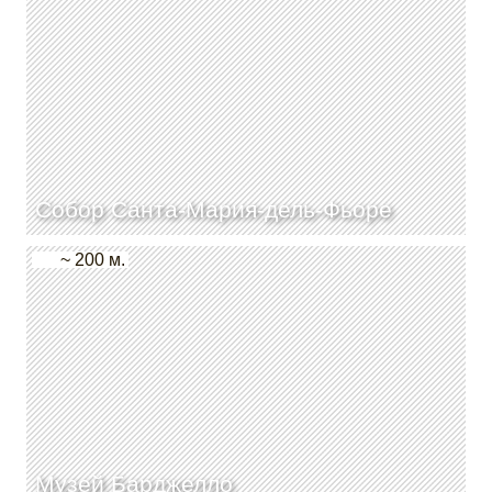
Собор Санта-Мария-дель-Фьоре
~ 200 м.
Музей Барджелло