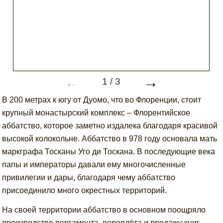
←
→
1
/
3
В 200 метрах к югу от Дуомо, что во Флоренции, стоит
крупный монастырский комплекс – Флорентийское
аббатство, которое заметно издалека благодаря красивой
высокой колокольне. Аббатство в 978 году основала мать
маркграфа Тосканы Уго ди Тоскана. В последующие века
папы и императоры давали ему многочисленные
привилегии и дары, благодаря чему аббатство
присоединило много окрестных территорий.
На своей территории аббатство в основном поощряло
производство пергамента, переплёта и продажу книг.