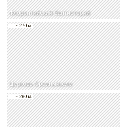
Флорентийский баптистерий
~ 270 м.
Церковь Орсанмикеле
~ 280 м.