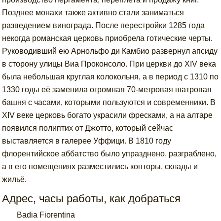
Позднее монахи также активно стали заниматься
разведением винограда. После перестройки 1285 года
некогда романская церковь приобрела готические черты.
Руководивший ею Арнольфо ди Камбио развернул апсиду
в сторону улицы Виа Проконсоло. При церкви до XIV века
была небольшая круглая колокольня, а в период с 1310 по
1330 годы её заменила огромная 70-метровая шатровая
башня с часами, которыми пользуются и современники. В
XIV веке церковь богато украсили фресками, а на алтаре
появился полиптих от Джотто, который сейчас
выставляется в галерее Уффици. В 1810 году
флорентийское аббатство было упразднено, разграблено,
а в его помещениях разместились конторы, склады и
жильё.
Адрес, часы работы, как добраться
Badia Fiorentina