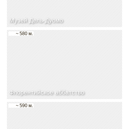
Музей Дель-Дуомо
~ 580 м.
Флорентийское аббатство
~ 590 м.