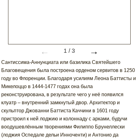
←
→
1
/
3
Сантиссима-Аннунциата или базилика Святейшего
Благовещения была построена орденом сервитов в 1250
году во Флоренции. Благодаря усилиям Леона Баттисты и
Микелоццо в 1444-1477 годах она была
реконструирована, в результате чего у неё появился
клуатр – внутренний замкнутый двор. Архитектор и
скульптор Джованни Баттиста Каччини в 1601 году
пристроил к ней лоджию и колоннаду с арками, будучи
воодушевлённым творениями Филиппо Брунеллески
(лоджия Оспедале дельи Инноченти) и Антонио да