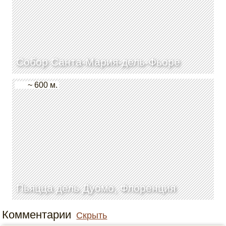
Собор Санта-Мария-дель-Фьоре
~ 600 м.
Пьяцца дель Дуомо, Флоренция
Комментарии
Скрыть