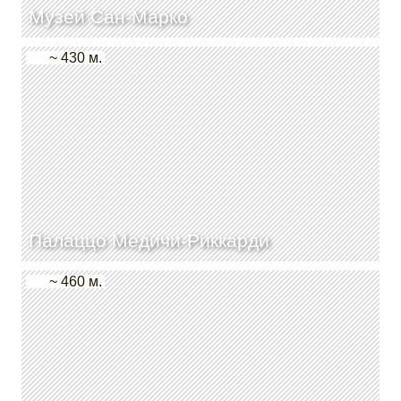
Музей Сан-Марко
~ 430 м.
Палаццо Медичи-Риккарди
~ 460 м.