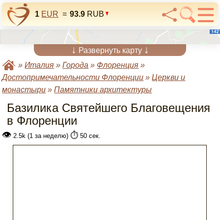
1
EUR
=
93.9
RUB
↓
↓
Развернуть карту
»
Италия
»
Города
»
Флоренция
»
Достопримечательности Флоренции
»
Церкви и
монастыри
»
Памятники архитектуры
Базилика Святейшего Благовещения
в Флоренции
👁
⏱️
2.5k (1 за неделю)
50 сек.