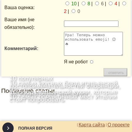
10
|
8
|
6
|
4
|
Ваша оценка:
2
|
0
Ваше имя (не
обязательно):
Комментарий:
Я не робот
10 популярных
10 самых вкусных блюд итальянской
достопримечательностей Флоренции,
Последние статьи
кухни
10 блюд итальянской кухни, которые
заслуживающих внимания
10 самых романтичных мест Италии
стоит попробовать
Карта сайта
О проекте
ПОЛНАЯ ВЕРСИЯ