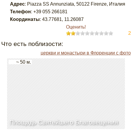
Адрес
:
Piazza SS Annunziata, 50122 Firenze, Италия
Телефон
:
+39 055 266181
Координаты
:
43.77681
,
11.26087
Оценить!
2
Что есть поблизости:
церкви и монастыри в Флоренции с фото
~ 50 м.
Площадь Святейшего Благовещения