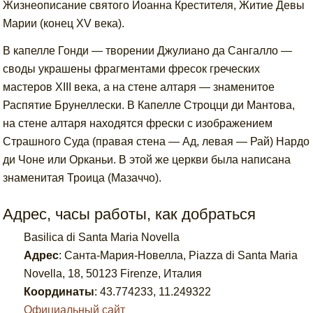
Жизнеописание святого Иоанна Крестителя, Житие Девы
Марии (конец XV века).
В капелле Гонди — творении Джулиано да Сангалло —
своды украшены фрагментами фресок греческих
мастеров XIII века, а на стене алтаря — знаменитое
Распятие Брунеллески. В Капелле Строцци ди Мантова,
на стене алтаря находятся фрески с изображением
Страшного Суда (правая стена — Ад, левая — Рай) Нардо
ди Чоне или Орканьи. В этой же церкви была написана
знаменитая Троица (Мазаччо).
Адрес, часы работы, как добраться
Basilica di Santa Maria Novella
Адрес
:
Санта-Мария-Новелла, Piazza di Santa Maria
Novella, 18, 50123 Firenze, Италия
Координаты
:
43.774233
,
11.249322
Официальный сайт