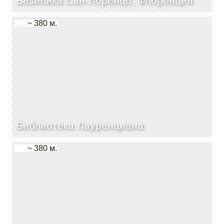
Базилика Сан-Лоренцо, Флоренция
~ 380 м.
Библиотека Лауренциана
~ 380 м.