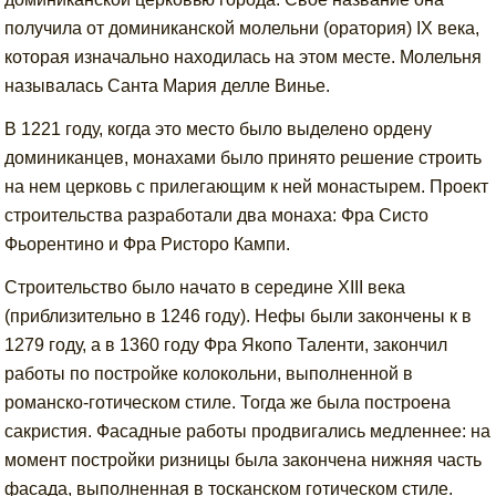
получила от доминиканской молельни (оратория) IX века,
которая изначально находилась на этом месте. Молельня
называлась Санта Мария делле Винье.
В 1221 году, когда это место было выделено ордену
доминиканцев, монахами было принято решение строить
на нем церковь с прилегающим к ней монастырем. Проект
строительства разработали два монаха: Фра Систо
Фьорентино и Фра Ристоро Кампи.
Строительство было начато в середине XIII века
(приблизительно в 1246 году). Нефы были закончены к в
1279 году, а в 1360 году Фра Якопо Таленти, закончил
работы по постройке колокольни, выполненной в
романско-готическом стиле. Тогда же была построена
сакристия. Фасадные работы продвигались медленнее: на
момент постройки ризницы была закончена нижняя часть
фасада, выполненная в тосканском готическом стиле.