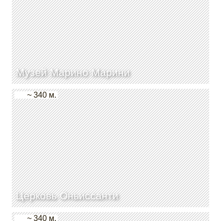
Музей Марино Марини
~ 340 м.
Церковь Оньиссанти
~ 340 м.