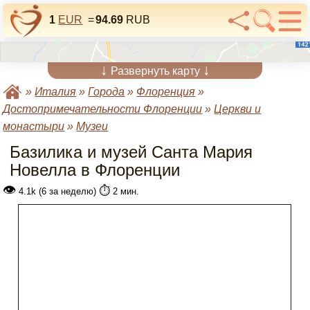
1
EUR
=
94.69
RUB
↓
↓
Развернуть карту
»
Италия
»
Города
»
Флоренция
»
Достопримечательности Флоренции
»
Церкви и
монастыри
»
Музеи
Базилика и музей Санта Мария
Новелла в Флоренции
👁
⏱️
4.1k (6 за неделю)
2 мин.