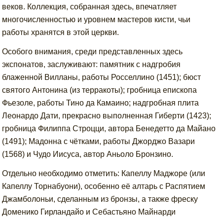
веков. Коллекция, собранная здесь, впечатляет
многочисленностью и уровнем мастеров кисти, чьи
работы хранятся в этой церкви.
Особого внимания, среди представленных здесь
экспонатов, заслуживают: памятник с надгробия
блаженной Вилланы, работы Росселлино (1451); бюст
святого Антонина (из терракоты); гробница епископа
Фьезоле, работы Тино да Камаино; надгробная плита
Леонардо Дати, прекрасно выполненная Гиберти (1423);
гробница Филиппа Строцци, автора Бенедетто да Майано
(1491); Мадонна с чётками, работы Джорджо Вазари
(1568) и Чудо Иисуса, автор Аньоло Бронзино.
Отдельно необходимо отметить: Капеллу Маджоре (или
Капеллу Торнабуони), особенно её алтарь с Распятием
Джамболоньи, сделанным из бронзы, а также фреску
Доменико Гирландайо и Себастьяно Майнарди