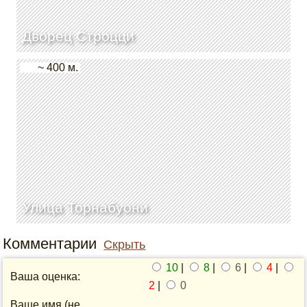
Дворец Строцци
~ 400 м.
Улица Торнабуони
Комментарии
Скрыть
10
|
8
|
6
|
4
|
Ваша оценка:
2
|
0
Ваше имя (не