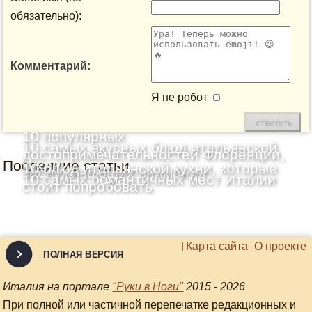
обязательно):
Комментарий:
Я не робот
10 популярных
10 самых вкусных блюд итальянской
достопримечательностей Флоренции,
Последние статьи
кухни
10 блюд итальянской кухни, которые
заслуживающих внимания
10 самых романтичных мест Италии
стоит попробовать
Карта сайта
О проекте
ПОЛНАЯ ВЕРСИЯ
Италия на портале
"Руки в Ноги"
2015 - 2026
При полной или частичной перепечатке редакционных и