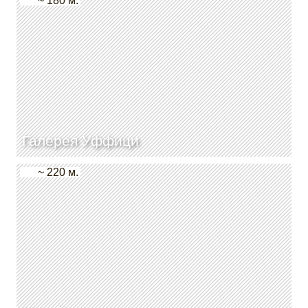
~ 180 м.
Галерея Уффици
~ 220 м.