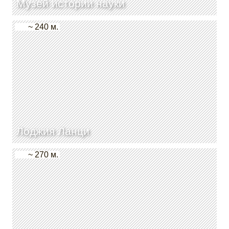
Музей истории науки
~ 240 м.
Лоджия Ланци
~ 270 м.