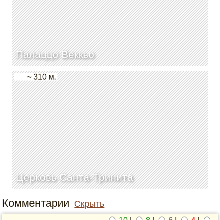
Палаццо Веккьо
~ 310 м.
Церковь Санта-Тринита
Комментарии
Скрыть