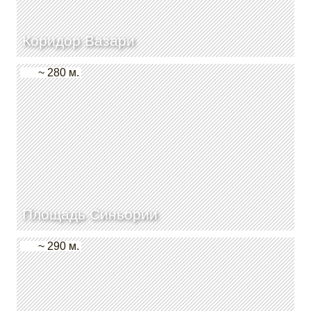
Коридор Вазари
~ 280 м.
Площадь Синьории
~ 290 м.