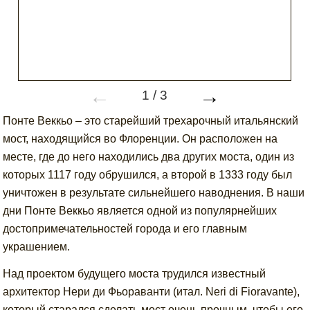
←
→
1
/
3
Понте Веккьо – это старейший трехарочный итальянский
мост, находящийся во Флоренции. Он расположен на
месте, где до него находились два других моста, один из
которых 1117 году обрушился, а второй в 1333 году был
уничтожен в результате сильнейшего наводнения. В наши
дни Понте Веккьо является одной из популярнейших
достопримечательностей города и его главным
украшением.
Над проектом будущего моста трудился известный
архитектор Нери ди Фьораванти (итал. Neri di Fioravante),
который старался сделать мост очень прочным, чтобы его