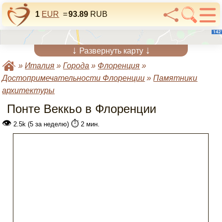
1
EUR
=
93.89
RUB
↓
↓
Развернуть карту
»
Италия
»
Города
»
Флоренция
»
Достопримечательности Флоренции
»
Памятники
архитектуры
Понте Веккьо в Флоренции
👁
⏱️
2.5k (5 за неделю)
2 мин.