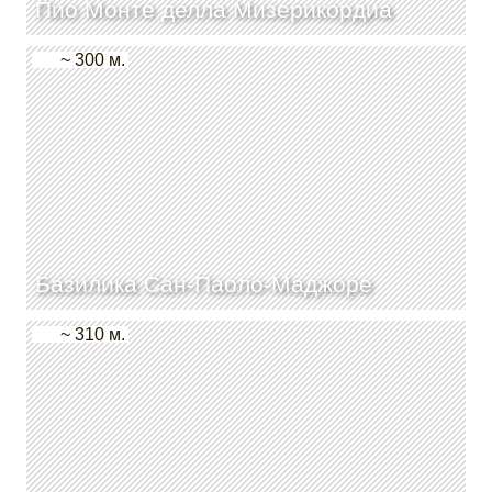
Пио Монте делла Мизерикордиа
~ 300 м.
Базилика Сан-Паоло-Маджоре
~ 310 м.