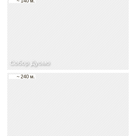
~ 140 м.
Собор Дуомо
~ 240 м.