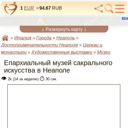
1
EUR
=
94.67
RUB
↓
↓
Развернуть карту
»
Италия
»
Города
»
Неаполь
»
Достопримечательности Неаполя
»
Церкви и
монастыри
»
Художественные выставки
»
Музеи
Епархиальный музей сакрального
искусства в Неаполе
👁
⏱️
2k (14 за неделю)
30 сек.