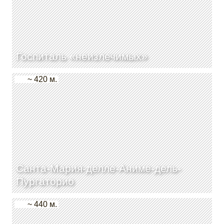
Госпиталь «неизлечимых»
~ 420 м.
Санта-Мария-делле-Аниме-дель-
Пургаторио
~ 440 м.