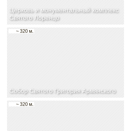
Церковь и монументальный комплекс
Святого Лоренцо
~ 320 м.
Собор Святого Григория Армянского
~ 320 м.