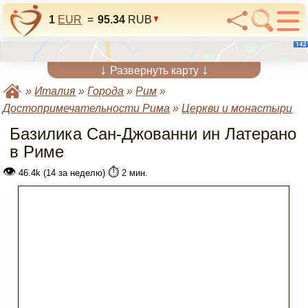
1
EUR
=
95.34
RUB
↓
↓
Развернуть карту
»
Италия
»
Города
»
Рим
»
Достопримечательности Рима
»
Церкви и монастыри
Базилика Сан-Джованни ин Латерано
в Риме
👁
⏱️
46.4k (14 за неделю)
2 мин.