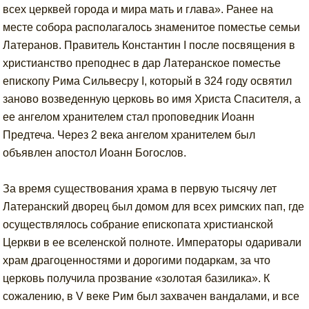
всех церквей города и мира мать и глава». Ранее на
месте собора располагалось знаменитое поместье семьи
Латеранов. Правитель Константин I после посвящения в
христианство преподнес в дар Латеранское поместье
епископу Рима Сильвесру I, который в 324 году освятил
заново возведенную церковь во имя Христа Спасителя, а
ее ангелом хранителем стал проповедник Иоанн
Предтеча. Через 2 века ангелом хранителем был
объявлен апостол Иоанн Богослов.
За время существования храма в первую тысячу лет
Латеранский дворец был домом для всех римских пап, где
осуществлялось собрание епископата христианской
Церкви в ее вселенской полноте. Императоры одаривали
храм драгоценностями и дорогими подаркам, за что
церковь получила прозвание «золотая базилика». К
сожалению, в V веке Рим был захвачен вандалами, и все