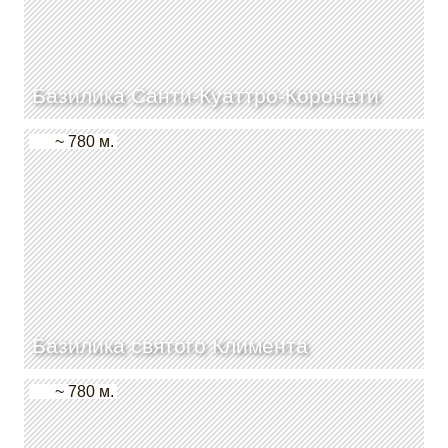
Базилика Санти-Куаттро-Коронати
~ 780 м.
Базилика святого Климента
~ 780 м.