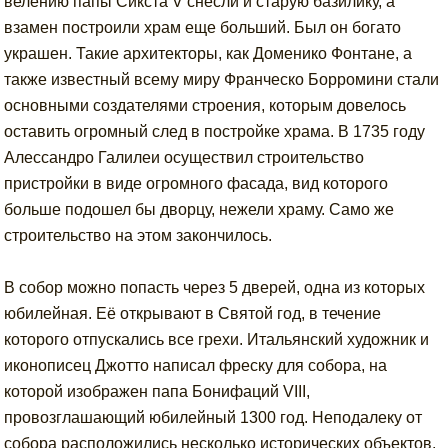
велению папы Сикста V снесли и старую базилику, а
взамен построили храм еще больший. Был он богато
украшен. Такие архитекторы, как Доменико Фонтане, а
также известный всему миру Франческо Борромини стали
основными создателями строения, которым довелось
оставить огромный след в постройке храма. В 1735 году
Алессандро Галилеи осуществил строительство
пристройки в виде огромного фасада, вид которого
больше подошел бы дворцу, нежели храму. Само же
строительство на этом закончилось.
В собор можно попасть через 5 дверей, одна из которых
юбилейная. Её открывают в Святой год, в течение
которого отпускались все грехи. Итальянский художник и
иконописец Джотто написал фреску для собора, на
которой изображен папа Бонифаций VIII,
провозглашающий юбилейный 1300 год. Неподалеку от
собора расположились несколько исторических объектов.