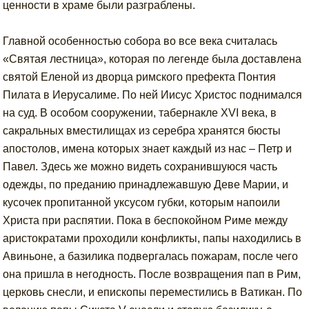
ценности в храме были разграблены.
Главной особенностью собора во все века считалась
«Святая лестница», которая по легенде была доставлена
святой Еленой из дворца римского префекта Понтия
Пилата в Иерусалиме. По ней Иисус Христос поднимался
на суд. В особом сооружении, табернакле XVI века, в
сакральных вместилищах из серебра хранятся бюсты
апостолов, имена которых знает каждый из нас – Петр и
Павел. Здесь же можно видеть сохранившуюся часть
одежды, по преданию принадлежавшую Деве Марии, и
кусочек пропитанной уксусом губки, которым напоили
Христа при распятии. Пока в беспокойном Риме между
аристократами проходили конфликты, папы находились в
Авиньоне, а базилика подвергалась пожарам, после чего
она пришла в негодность. После возвращения пап в Рим,
церковь снесли, и епископы переместились в Ватикан. По