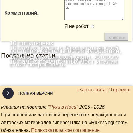
Комментарий:
Я не робот
10 популярных
10 самых вкусных блюд итальянской
достопримечательностей Флоренции,
Последние статьи
кухни
10 блюд итальянской кухни, которые
заслуживающих внимания
10 самых романтичных мест Италии
стоит попробовать
Карта сайта
О проекте
ПОЛНАЯ ВЕРСИЯ
Италия на портале
"Руки в Ноги"
2015 - 2026
При полной или частичной перепечатке редакционных и
авторских материалов гиперссылка на «RukiVNogi.com»
обязательна.
Пользовательское соглашение