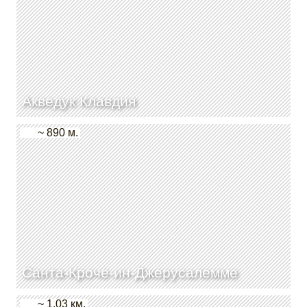
Акведук Клавдия
~ 890 м.
Санта-Кроче-ин-Джерусалемме
~ 1.03 км.