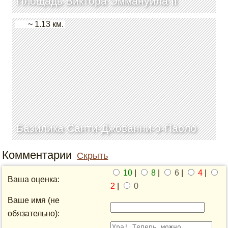
Площадь Виктора Эммануила II
~ 1.13 км.
Базилика Санти-Джованни-э-Паоло
Комментарии
Скрыть
10
|
8
|
6
|
4
|
Ваша оценка:
2
|
0
Ваше имя (не
обязательно):