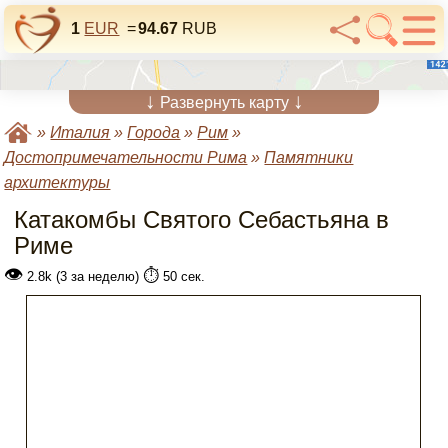
1
EUR
=
94.67
RUB
↓
↓
Развернуть карту
»
Италия
»
Города
»
Рим
»
Достопримечательности Рима
»
Памятники
архитектуры
Катакомбы Святого Себастьяна в
Риме
👁
⏱️
2.8k (3 за неделю)
50 сек.