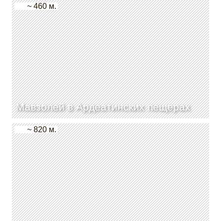
~ 460 м.
Мавзолей в Ардеатинских пещерах
~ 820 м.