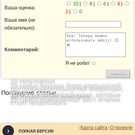
10
|
8
|
6
|
4
|
Ваша оценка:
2
|
0
Ваше имя (не
обязательно):
Комментарий:
Я не робот
10 популярных
10 самых вкусных блюд итальянской
достопримечательностей Флоренции,
Последние статьи
кухни
10 блюд итальянской кухни, которые
заслуживающих внимания
10 самых романтичных мест Италии
стоит попробовать
Карта сайта
О проекте
ПОЛНАЯ ВЕРСИЯ