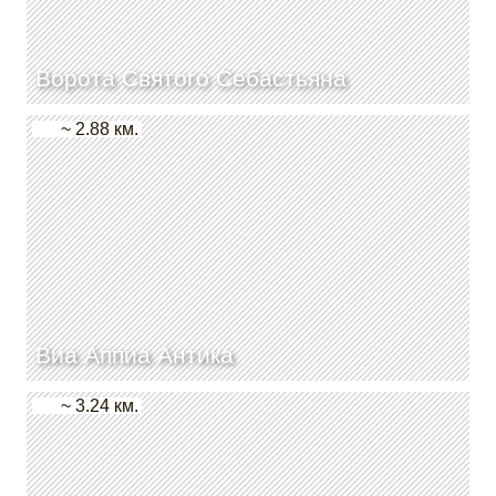
Ворота Святого Себастьяна
~ 2.88 км.
Виа Аппиа Антика
~ 3.24 км.