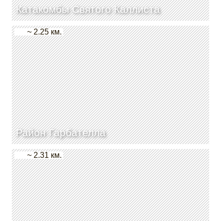
Катакомбы Святого Каллиста
~ 2.25 км.
Район Гарбателла
~ 2.31 км.