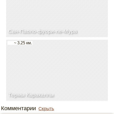
Сан-Паоло-фуори-ле-Мура
~ 3.25 км.
Термы Каракаллы
Комментарии
Скрыть