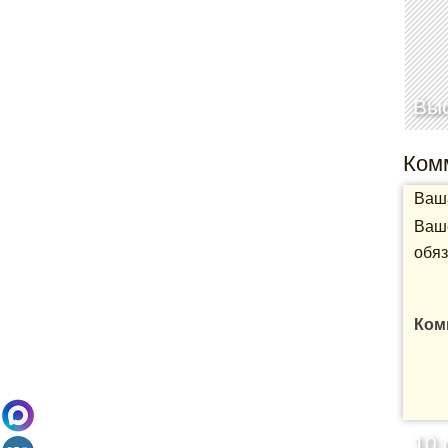
Выс
Ком
Ваша
Ваше
обяз
Ком
10 