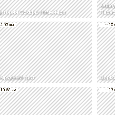
Кафед
дитория Оскара Нимейера
Перво
 4.93 км.
~ 10.
мрудный грот
Церко
 10.68 км.
~ 13 