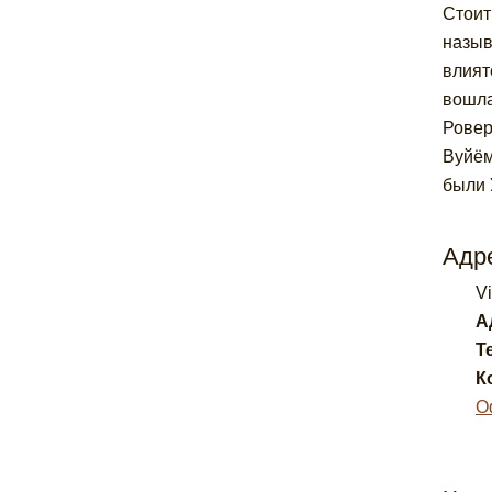
Стоит
назыв
влият
вошла
Ровер
Вуйём
были 
Адре
V
А
Т
К
О