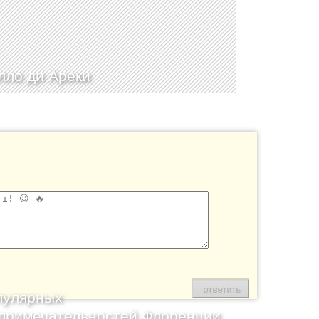
лло ди Ареки
пулярных
примечательностей Флоренции,