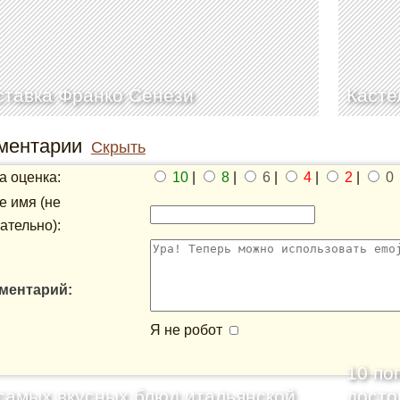
тавка Франко Сенези
Касте
ментарии
Скрыть
 оценка:
10
|
8
|
6
|
4
|
2
|
0
 имя (не
ательно):
ментарий:
Я не робот
10 по
самых вкусных блюд итальянской
досто