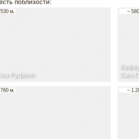
есть поблизости:
 530 м.
~ 580
Кафед
лла Руфоло
Сан-П
 760 м.
~ 1.2