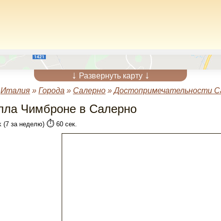
↓
↓
Развернуть карту
»
Италия
»
Города
»
Салерно
»
Достопримечательности С
лла Чимброне в Салерно
⏱️
k (7 за неделю)
60 сек.