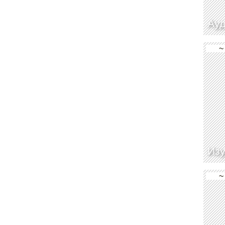
Ау
~
Изу
~