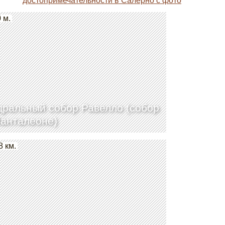
достопримечательности в Салерно с фото
 м.
ральный собор Равелло (собор
анталеоне)
8 км.