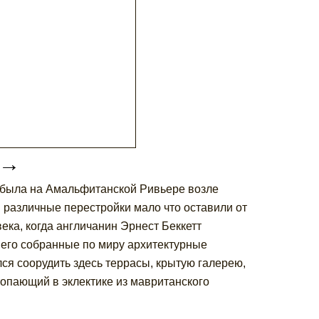
→
а была на Амальфитанской Ривьере возле
в различные перестройки мало что оставили от
ека, когда англичанин Эрнест Беккетт
него собранные по миру архитектурные
ся соорудить здесь террасы, крытую галерею,
топающий в эклектике из мавританского