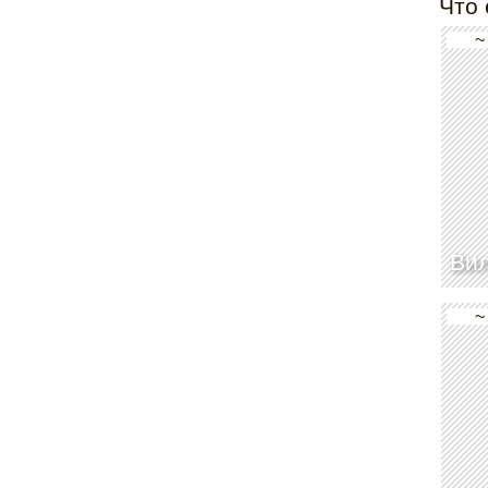
Что 
~
Ви
~