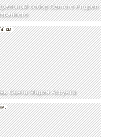
ральный собор Святого Андрея
званного
66 км.
вь Санта Мария Ассунта
км.