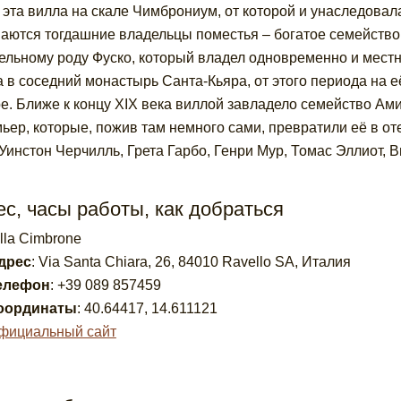
 эта вилла на скале Чимброниум, от которой и унаследовал
аются тогдашние владельцы поместья – богатое семейство
ельному роду Фуско, который владел одновременно и мест
 в соседний монастырь Санта-Кьяра, от этого периода на е
е. Ближе к концу XIX века виллой завладело семейство Ами
ьер, которые, пожив там немного сами, превратили её в от
Уинстон Черчилль, Грета Гарбо, Генри Мур, Томас Эллиот, 
с, часы работы, как добраться
illa Cimbrone
дрес
:
Via Santa Chiara, 26, 84010 Ravello SA, Италия
елефон
:
+39 089 857459
оординаты
:
40.64417
,
14.611121
фициальный сайт