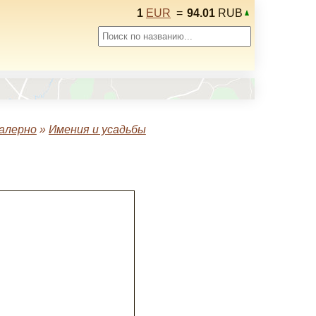
1
EUR
=
94.01
RUB
алерно
»
Имения и усадьбы