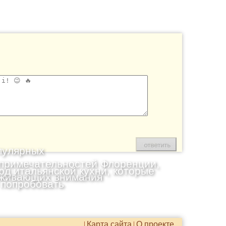
пулярных
примечательностей Флоренции,
юд итальянской кухни, которые
живающих внимания
 попробовать
Карта сайта
О проекте