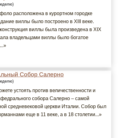
 неделю)
фоло расположена в курортном городке
дание виллы было построено в XIII веке.
конструкция виллы была произведена в XIX
чала владельцами виллы было богатое
..»
льный Собор Салерно
 неделю)
ожете устоять против величественности и
афедрального собора Салерно – самой
ной средневековой церкви Италии. Собор был
рманнами еще в 11 веке, а в 18 столетии...»