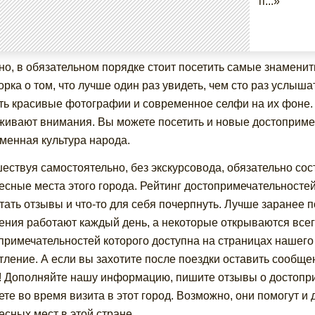
п...»
но, в обязательном порядке стоит посетить самые знаменит
орка о том, что лучше один раз увидеть, чем сто раз услыш
ть красивые фотографии и современное селфи на их фоне. 
живают внимания. Вы можете посетить и новые достоприме
менная культура народа.
ествуя самостоятельно, без экскурсовода, обязательно со
есные места этого города. Рейтинг достопримечательносте
тать отзывы и что-то для себя почерпнуть. Лучше заранее по
ения работают каждый день, а некоторые открываются всего
примечательностей которого доступна на страницах нашего
тление. А если вы захотите после поездки оставить сообще
! Дополняйте нашу информацию, пишите отзывы о достопр
ете во время визита в этот город. Возможно, они помогут 
есных мест в этой стране.