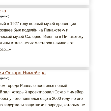
ека
еделю)
ый в 1927 году первый музей провинции
озднее был поделён на Пинакотеку и
ческий музей Салерно. Именно в Пинакотеку
ртины итальянских мастеров начиная от
зр...»
ия Оскара Нимейера
еделю)
ном городе Равелло появился новый
й зал, который проектировал Оскар Нимейер.
ект у него появился ещё в 2000 году, но его
ю задержали защитники природы, которым не