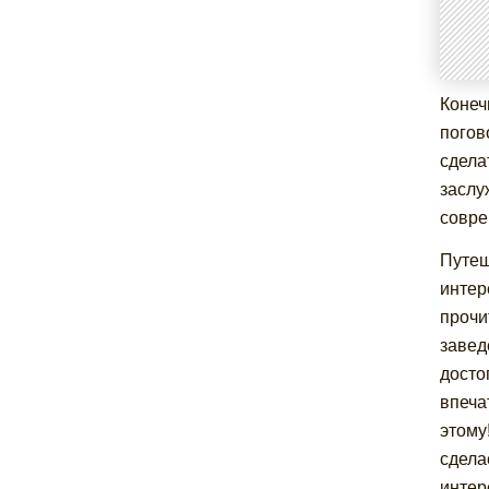
Конеч
погов
сдела
заслу
совре
Путеш
интер
прочи
завед
досто
впеча
этому
сдела
интер