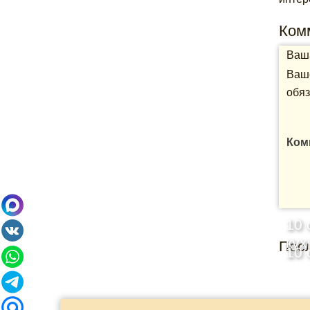
Ком
Ваша
Ваше
обяз
Ком
10 
кух
Пос
10 