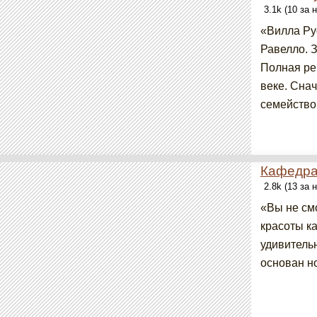
3.1k (10 за
«Вилла Ру
Равелло. З
Полная ре
веке. Сна
семейство.
Кафедра
2.8k (13 за
«Вы не см
красоты к
удивитель
основан но