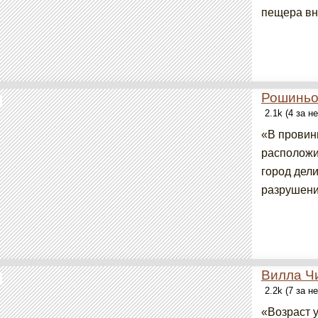
пещера вни
Рошинь
2.1k (4 за н
«В провин
расположи
город дел
разрушени
Вилла Ч
2.2k (7 за н
«Возраст у