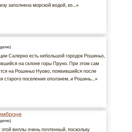
зу заполнена морской водой, ко...»
о
еделю)
ции Салерно есть небольшой городок Рошиньо,
вшийся на склоне горы Пруно. При этом сам
ится на Рошиньо Нуово, появившийся после
я старого поселения оползнем, и Рошинь...»
имброне
еделю)
 этой виллы очень почтенный, поскольку