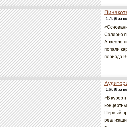
Пинакот
1.7k (6 за н
«Основанн
Салерно п
Археологи
попали ка
периода Во
Аудитор
1.6k (8 за н
«В курорт
концертны
Первый про
реализаци