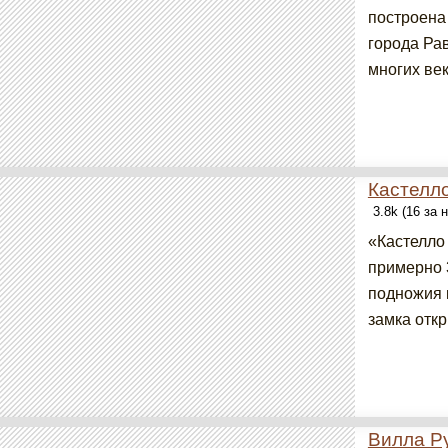
построена
города Рав
многих век
Кастелло
3.8k (16 за
«Кастелло 
примерно 
подножия 
замка отк
Вилла Р