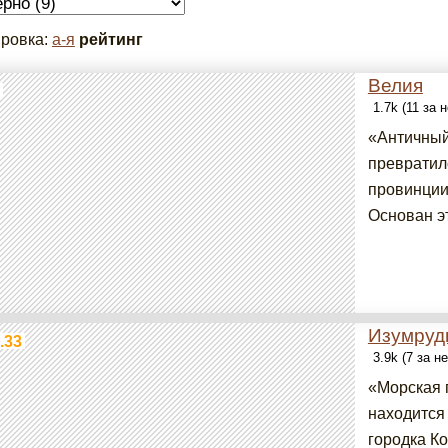
ровка:
а-я
рейтинг
Велия
1.7k (11 за 
«Античный
превратил
провинции
Основан эт
Изумруд
.33
3.9k (7 за н
«Морская 
находится
городка К