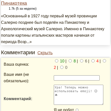
Пинакотека
1.7k (5 за неделю)
«Основанный в 1927 году первый музей провинции
Салерно позднее был поделён на Пинакотеку и
Археологический музей Салерно. Именно в Пинакотеку
попали картины итальянских мастеров начиная от
периода Возр...»
Комментарии
Скрыть
10
|
8
|
6
|
4
|
Ваша оценка:
2
|
0
Ваше имя (не
обязательно):
Комментарий:
Я не робот