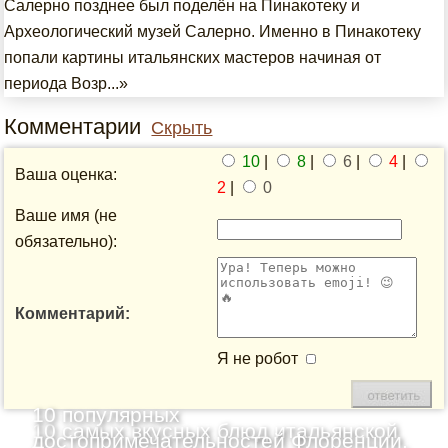
Салерно позднее был поделён на Пинакотеку и
Археологический музей Салерно. Именно в Пинакотеку
попали картины итальянских мастеров начиная от
периода Возр...»
Комментарии
Скрыть
10
|
8
|
6
|
4
|
Ваша оценка:
2
|
0
Ваше имя (не
обязательно):
Комментарий:
Я не робот
10 популярных
10 самых вкусных блюд итальянской
достопримечательностей Флоренции,