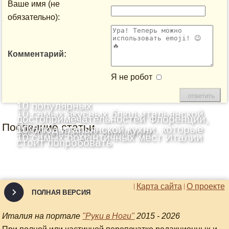
Ваше имя (не
обязательно):
Комментарий:
Я не робот
10 популярных
10 самых вкусных блюд итальянской
достопримечательностей Флоренции,
Последние статьи
кухни
10 блюд итальянской кухни, которые
заслуживающих внимания
10 самых романтичных мест Италии
стоит попробовать
Карта сайта
О проекте
ПОЛНАЯ ВЕРСИЯ
Италия на портале
"Руки в Ноги"
2015 - 2026