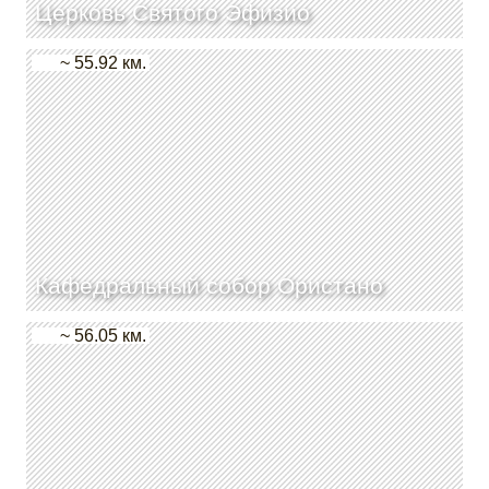
Церковь Святого Эфизио
~ 55.92 км.
Кафедральный собор Ористано
~ 56.05 км.