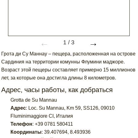
←
→
1
/
3
Грота ди Су Маннау – пещера, расположенная на острове
Сардиния на территории комунны Флумини маджоре.
Возраст этой пещеры составляет примерно 15 миллионов
лет, за которые она достигла длины 8 километров.
Адрес, часы работы, как добраться
Grotta de Su Mannau
Адрес
:
Loc. Su Mannau, Km 59, SS126, 09010
Fluminimaggiore CI, Италия
Телефон
:
+39 0781 580411
Координаты
:
39.407694
,
8.493936