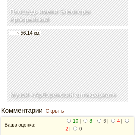
Площадь имени Элеоноры
Арборейской
~ 56.14 км.
Музей «Арборенский антиквариат»
Комментарии
Скрыть
10
|
8
|
6
|
4
|
Ваша оценка:
2
|
0