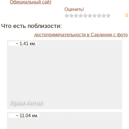
Официальный сайт
Оценить!
0
Что есть поблизости:
достопримечательности в Сардинии с фото
~ 1.41 км.
Храм Антас
~ 11.04 км.