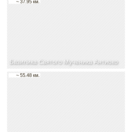
~ 37.95 км.
Базилика Святого Мученика Антиоко
~ 55.48 км.