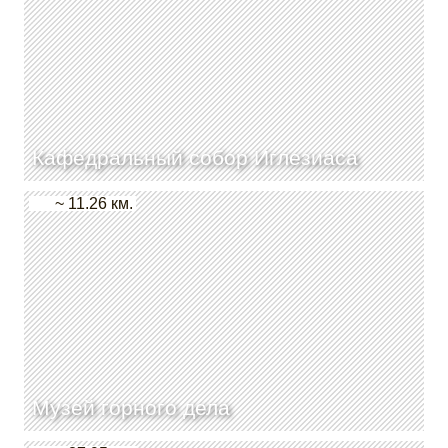
Кафедральный собор Иглезиаса
~ 11.26 км.
Музей горного дела