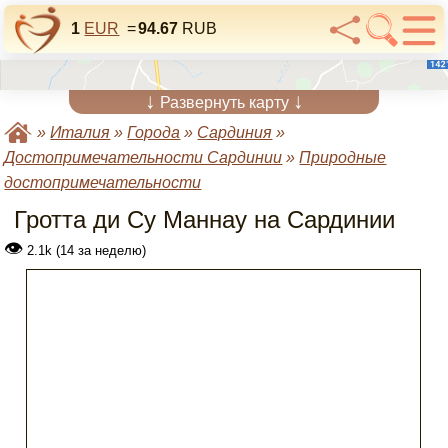
1
EUR
=
94.67
RUB
↓
↓
Развернуть карту
»
Италия
»
Города
»
Сардиния
»
Достопримечательности Сардинии
»
Природные
достопримечательности
Гротта ди Су Маннау на Сардинии
👁
2.1k (14 за неделю)