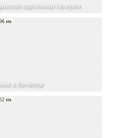
анская картинная галерея
96 км.
ика в Виченце
62 км.