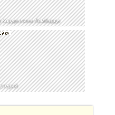
 Корделлина Ломбарди
39 км.
стерий