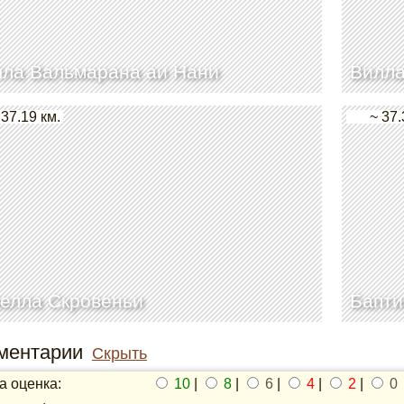
ла Вальмарана аи Нани
Вилла
 37.19 км.
~ 37.
елла Скровеньи
Бапти
ментарии
Скрыть
 оценка:
10
|
8
|
6
|
4
|
2
|
0