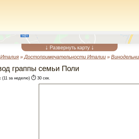
↓
↓
Развернуть карту
»
Италия
»
Достопримечательности Италии
»
Винодельни
вод граппы семьи Поли
⏱️
k (11 за неделю)
30 сек.