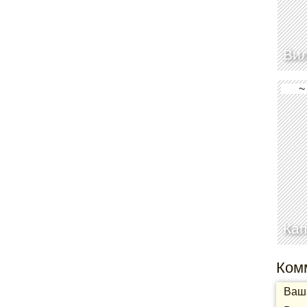
Вил
~
Кап
Ком
Ваша