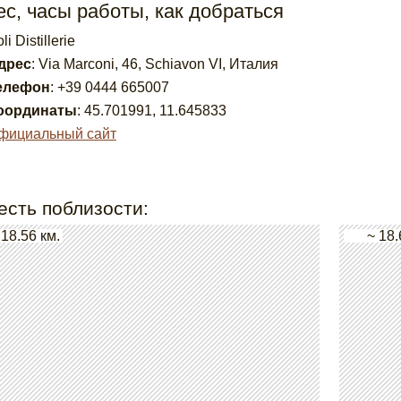
с, часы работы, как добраться
li Distillerie
дрес
:
Via Marconi, 46, Schiavon VI, Италия
елефон
:
+39 0444 665007
оординаты
:
45.701991
,
11.645833
фициальный сайт
есть поблизости:
 18.56 км.
~ 18.