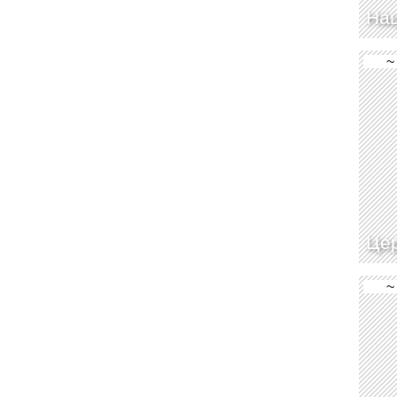
На
~
Це
~