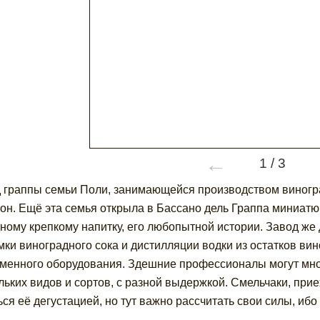
←
1
/
3
 граппы семьи Поли, занимающейся производством виноград
он. Ещё эта семья открыла в Бассано дель Граппа миниат
ному крепкому напитку, его любопытной истории. Завод ж
ки виноградного сока и дистилляции водки из остатков вин
менного оборудования. Здешние профессионалы могут много
льких видов и сортов, с разной выдержкой. Смельчаки, при
ься её дегустацией, но тут важно рассчитать свои силы, иб