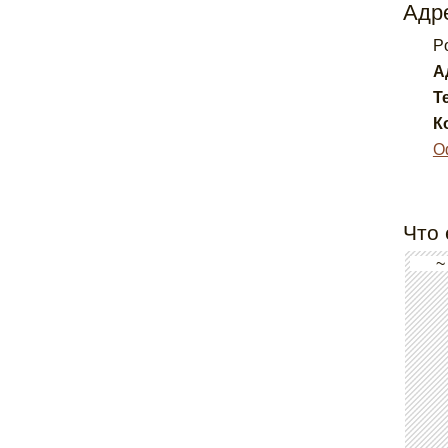
Адре
Po
А
Т
К
О
Что 
~