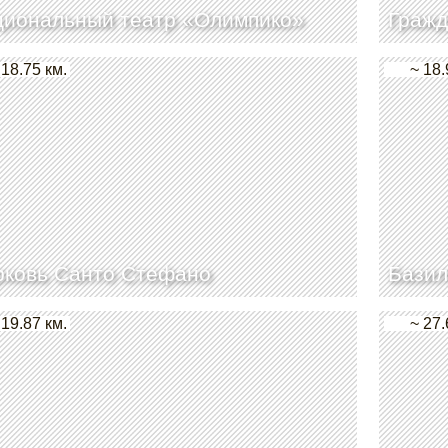
циональный театр «Олимпико»
Гражд
 18.75 км.
~ 18.
рковь Санто Стефано
Базил
 19.87 км.
~ 27.