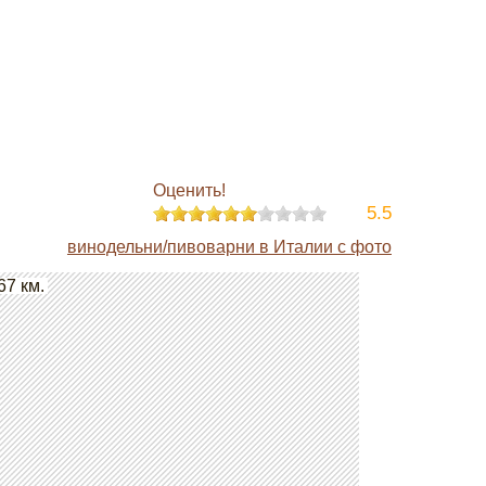
Оценить!
5.5
винодельни/пивоварни в Италии с фото
67 км.