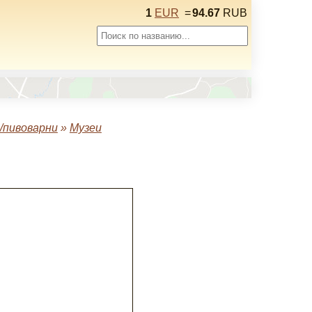
1
EUR
=
94.67
RUB
/пивоварни
»
Музеи