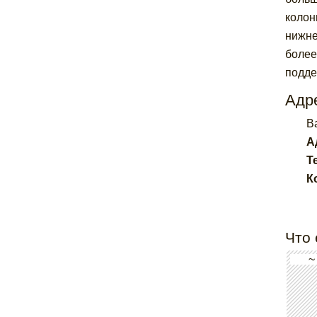
колон
нижне
более
подде
Адре
Ba
А
Т
К
Что 
~