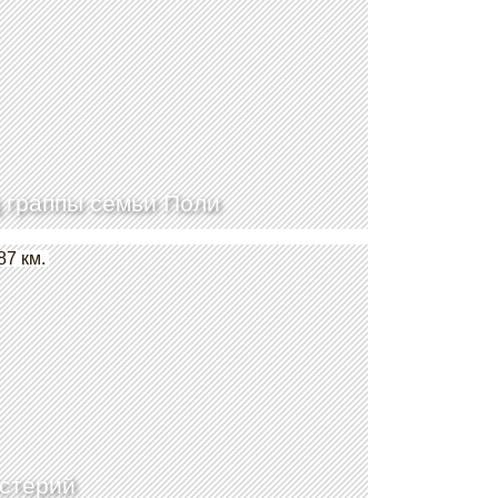
 граппы семьи Поли
87 км.
стерий