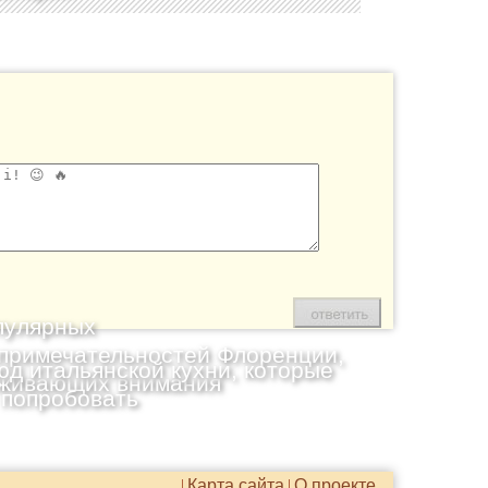
пулярных
примечательностей Флоренции,
юд итальянской кухни, которые
живающих внимания
 попробовать
Карта сайта
О проекте