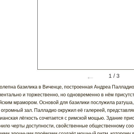
←
1
/
3
олепна базилика в Виченце, построенная Андреа Палладио.
ентально и торжественно, но одновременно в нём присутс
йским мрамором. Основой для базилики послужила ратуша,
 огромный зал. Палладио окружил её галереей, представля
ианская лёгкость сочетается с римской мощью. Здание прио
нило черты доступности, свойственные общественному со
ими арочными проёмами создаёт мощный ритм, которому в