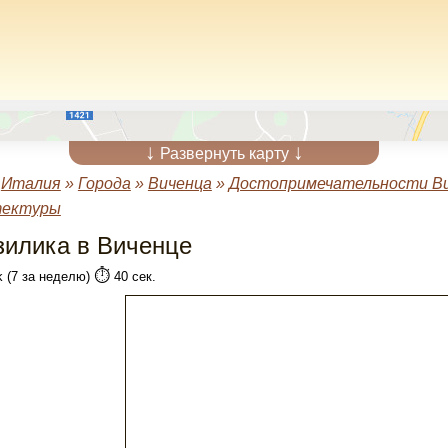
↓
↓
Развернуть карту
»
Италия
»
Города
»
Виченца
»
Достопримечательности В
тектуры
зилика в Виченце
⏱️
k (7 за неделю)
40 сек.