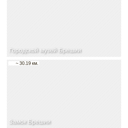
Городской музей Брешии
~ 30.19 км.
Замок Брешии