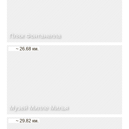
Пляж Фонтанелла
~ 26.68 км.
Музей Милле Милья
~ 29.82 км.