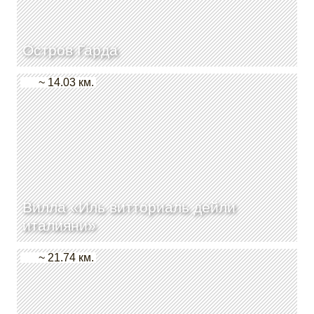
Остров Гарда
~ 14.03 км.
Вилла «Иль витториаль дейли
италияни»
~ 21.74 км.