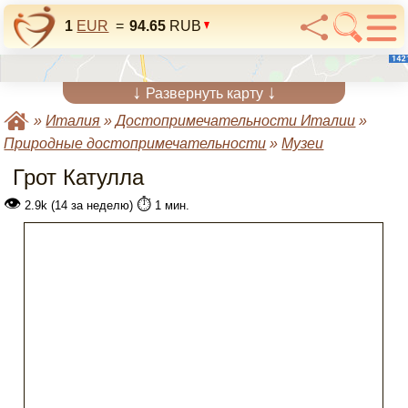
1
EUR
=
94.65
RUB
↓
↓
Развернуть карту
»
Италия
»
Достопримечательности Италии
»
Природные достопримечательности
»
Музеи
Грот Катулла
👁
⏱️
2.9k (14 за неделю)
1 мин.