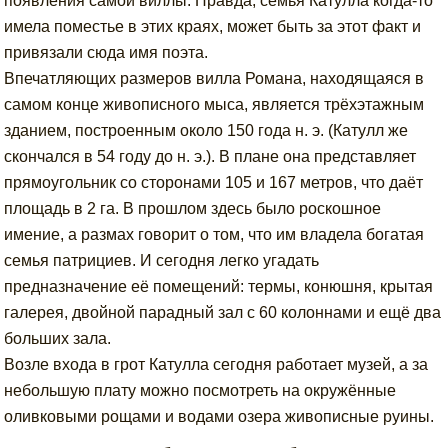
появления самой виллы. Правда, семья Катулла когда-то
имела поместье в этих краях, может быть за этот факт и
привязали сюда имя поэта.
Впечатляющих размеров вилла Романа, находящаяся в
самом конце живописного мыса, является трёхэтажным
зданием, построенным около 150 года н. э. (Катулл же
скончался в 54 году до н. э.). В плане она представляет
прямоугольник со сторонами 105 и 167 метров, что даёт
площадь в 2 га. В прошлом здесь было роскошное
имение, а размах говорит о том, что им владела богатая
семья патрициев. И сегодня легко угадать
предназначение её помещений: термы, конюшня, крытая
галерея, двойной парадный зал с 60 колоннами и ещё два
больших зала.
Возле входа в грот Катулла сегодня работает музей, а за
небольшую плату можно посмотреть на окружённые
оливковыми рощами и водами озера живописные руины.