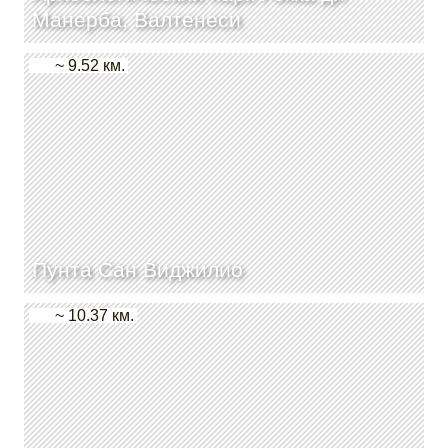
Манерба, Валтенеси
~ 9.52 км.
Пунта Сан Виджилио
~ 10.37 км.