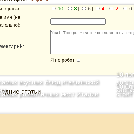
 оценка:
10
|
8
|
6
|
4
|
2
|
0
 имя (не
ательно):
ментарий:
Я не робот
10 по
самых вкусных блюд итальянской
досто
10 бл
ни
заслу
ледние статьи
самых романтичных мест Италии
стоит