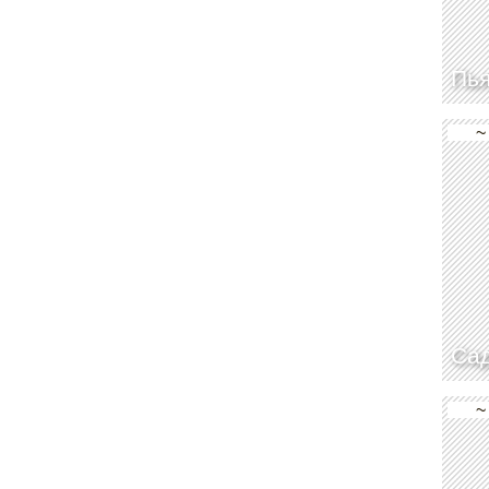
Пья
~
Са
~