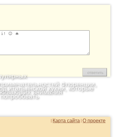
пулярных
примечательностей Флоренции,
юд итальянской кухни, которые
живающих внимания
 попробовать
Карта сайта
О проекте