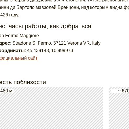
нни ди Бартоло мавзолей Бренцони, над которым видна ф
1426 году.
с, часы работы, как добраться
an Fermo Maggiore
дрес
:
Stradone S. Fermo, 37121 Verona VR, Italy
оординаты
:
45.439148
,
10.999973
фициальный сайт
есть поблизости:
 480 м.
~ 670