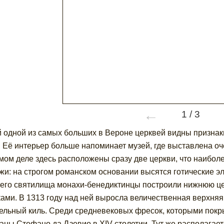
←
1
/
3
й одной из самых больших в Вероне церквей видны признаки
. Её интерьер больше напоминает музей, где выставлена оч
мом деле здесь расположены сразу две церкви, что наибол
жи: на строгом романском основании высятся готические э
его святилища монахи-бенедиктинцы построили нижнюю це
ами. В 1313 году над ней выросла величественная верхня
ельный киль. Среди средневековых фресок, которыми покры
аны Стефано да Дзевио в XIV столетии. Тут же располагае