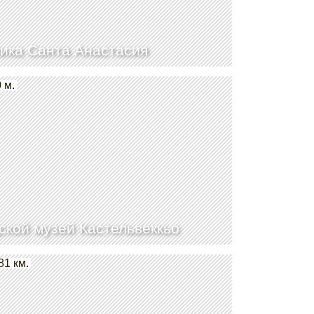
ика Санта Анастасия
 м.
ской музей Кастельвеккьо
81 км.