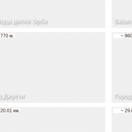
цца делле Эрбе
Базил
 770 м.
~ 960
д Джусти
Город
 20.01 км.
~ 29.