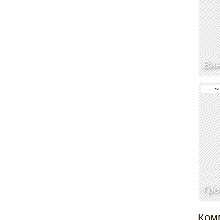
Вин
~
Гро
Ком