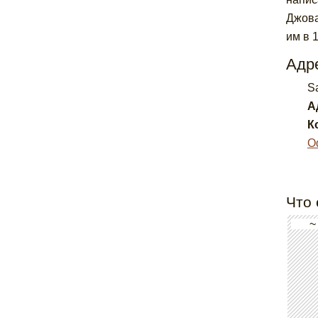
Джова
им в 
Адре
S
А
К
О
Что 
~