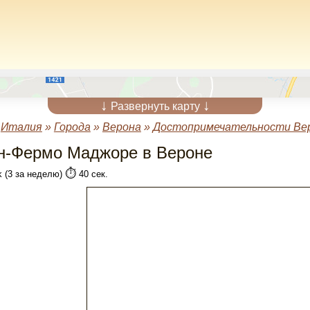
↓
↓
Развернуть карту
»
Италия
»
Города
»
Верона
»
Достопримечательности Ве
н-Фермо Маджоре в Вероне
⏱️
k (3 за неделю)
40 сек.