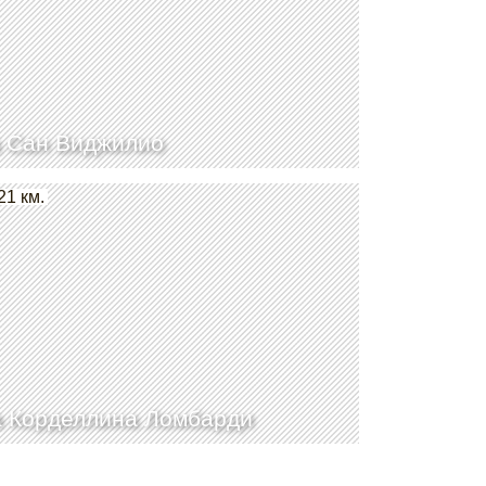
 Сан Виджилио
21 км.
 Корделлина Ломбарди