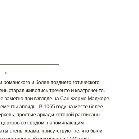
→
 романского и более позднего готического
ень старая живопись треченто и кватроченто.
ее заметно при взгляде на Сан-Фермо Маджоре
лементы апсиды. В 1065 году на месте более
рковь, простые аркады которой расписаны
я церковь со сводом, напоминающим
ты стены храма, присутствуют те, что были
тся построенный примерно в 1440 году