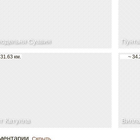
одельня Суавия
Пунта
 31.63 км.
~ 34.
т Катулла
Вилла
ментарии
Скрыть