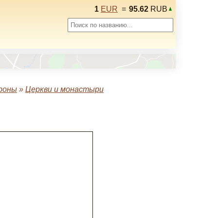
1
EUR
=
95.62
RUB
роны
»
Церкви и монастыри