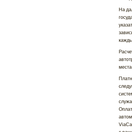
На да
госуд
указа
завис
кажды
Расче
автот
места
Платн
следу
систе
служа
Оплат
автом
ViaCa