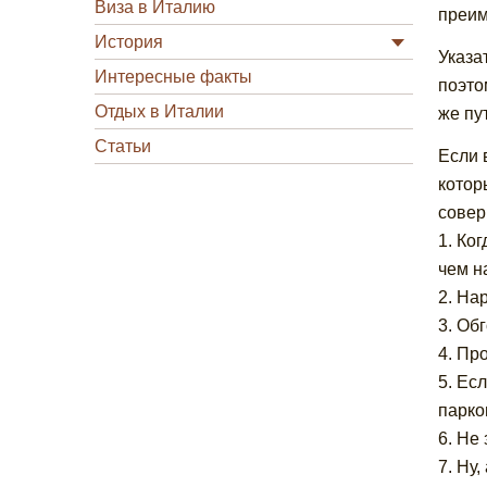
Виза в Италию
преим
История
Указа
Интересные факты
поэто
Отдых в Италии
же пу
Статьи
Если 
котор
совер
1. Ко
чем н
2. На
3. Об
4. Пр
5. Ес
парко
6. Не 
7. Ну