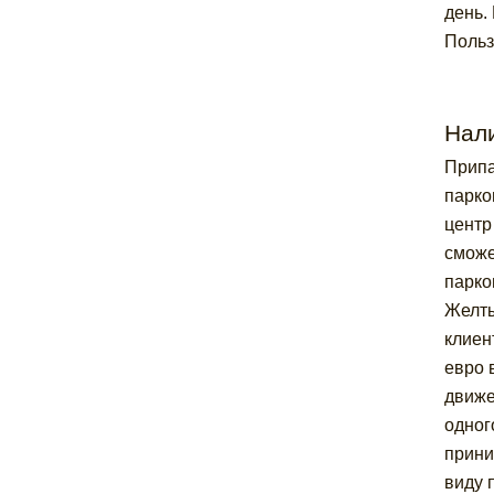
день.
Польз
Нал
Припа
парко
центр
сможе
парко
Желты
клиен
евро 
движе
одног
прини
виду 