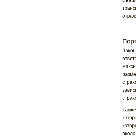
с ваш
транс
отраж
Поря
Закон
ответ
макси
разме
страх
завис
страх
Также
котор
котор
около