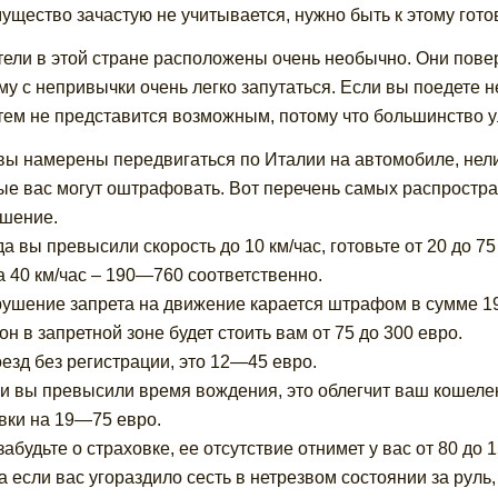
ущество зачастую не учитывается, нужно быть к этому гото
тели в этой стране расположены очень необычно. Они повер
му с непривычки очень легко запутаться. Если вы поедете н
тем не представится возможным, потому что большинство 
вы намерены передвигаться по Италии на автомобиле, нел
ые вас могут оштрафовать. Вот перечень самых распростр
шение.
гда вы превысили скорость до 10 км/час, готовьте от 20 до 7
а 40 км/час – 190—760 соответственно.
рушение запрета на движение карается штрафом в сумме 1
гон в запретной зоне будет стоить вам от 75 до 300 евро.
оезд без регистрации, это 12—45 евро.
ли вы превысили время вождения, это облегчит ваш кошел
вки на 19—75 евро.
забудьте о страховке, ее отсутствие отнимет у вас от 80 до 
, а если вас угораздило сесть в нетрезвом состоянии за рул