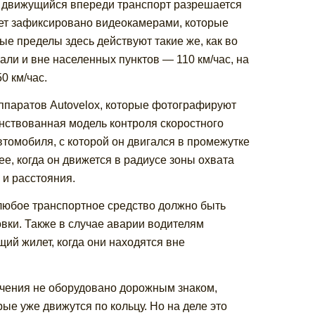
ь движущийся впереди транспорт разрешается
дет зафиксировано видеокамерами, которые
е пределы здесь действуют такие же, как во
али и вне населенных пунктов — 110 км/час, на
0 км/час.
ппаратов Autovelox, которые фотографируют
нствованная модель контроля скоростного
томобиля, с которой он двигался в промежутке
е, когда он движется в радиусе зоны охвата
 и расстояния.
любое транспортное средство должно быть
вки. Также в случае аварии водителям
й жилет, когда они находятся вне
сечения не оборудовано дорожным знаком,
е уже движутся по кольцу. Но на деле это