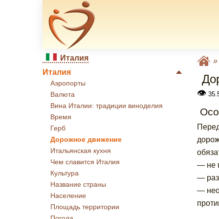
Италия
Италия
До
Аэропорты
👁
35.
Валюта
Вина Италии: традиции виноделия
Осо
Время
Перед
Герб
дорож
Дорожное движение
Итальянская кухня
обяза
Чем славится Италия
— не 
Культура
— раз
Название страны
— нео
Население
проти
Площадь территории
Погода