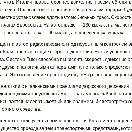
е, что в Италии правостороннее движение, посему обгонят
о слева. Превышение скорости в обязательном порядке бу
местно установлены вдоль автомобильных трасс. Скоростны
странах Евросоюза. На автостраде — 130 км/час, на магистр
степенных трассах — 90 км/час, а в населенных пунктах — 5
ция на автострадах находится под неусыпным контролем а
обили, превышающие скорость движения. Есть и усоверше
а. Система Tutor способна вычислить скорость движения ав
 двумя аналогичными аппаратами, а не только определяет е
ата. Это вычисление происходит путем сравнения скорости
тветствии с итальянскими правилами дорожного движения 
довано двумя треугольниками — знаками аварийной остано
исывается надевать желтый или оранжевый светоотражающи
портного средства.
жении по кольцу есть свои особенности. Когда место пере
ущество проезда за теми транспортными средствами, которы