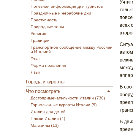
Учтит
Полезная информация для туристов
тольк
Праздничные и нерабочие дни
повсе
Преступность
всех 
Природные зоны
второ
Религия
Традиции
Ситуа
Транспортное сообщение между Россией
и Италией
автом
Флаг
режим
Форма правления
между
Язык
аппар
Города и курорты
В соо
Что посмотреть
обору
Достопримечательности Италии (736)
предп
Горнолыжные курорты Италии (9)
транс
Италия для детей
Пляжи Италии (4)
В дви
Магазины (13)
преим