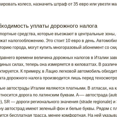
кировать колесо, назначить штраф от 35 евро или увезти м
бходимость уплаты дорожного налога
портные средства, которые въезжают в центральные зоны, с 
жат налогообложению. Это стоит 10 евро в день. Автомоб
торию города, могут купить многоразовый абонемент со ски
давнего времени величина дорожных налогов в Италии зави
иных силах, теперь она измеряется в киловаттах. В разли
ктируется. К примеру, в Лацио легковой автомобиль обходит
та дорожного налога производится лишь перед техосмотро
ые автострады Италии являются платными. В атласах, на ка
относится дорога по латинским буквам. А—- автострада (auto
le), SR — дороги регионального значения (strade regionale)
ну автострад имеют зеленый фон и белые буквы. Рядом с п
ится бесплатная трасса, менее комфортная. На ней указыв