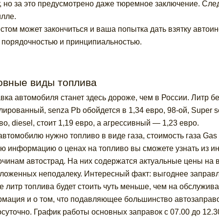
, но за это предусмотрено даже тюремное заключение. След
лле.
естом может закончиться и ваша попытка дать взятку автои
 порядочностью и принципиальностью.
овные виды топлива
вка автомобиля станет здесь дороже, чем в России. Литр бен
лированный, senza Pb обойдется в 1,34 евро, 98-ой, Super 
во, diesel, стоит 1,19 евро, а агрессивный — 1,23 евро.
автомобилю нужно топливо в виде газа, стоимость газа Gas 
ю информацию о ценах на топливо вы сможете узнать из 
очинам автострад. На них содержатся актуальные цены на 
ложенных неподалеку. Интересный факт: выгоднее заправл
где литр топлива будет стоить чуть меньше, чем на обслужив
мация и о том, что подавляющее большинство автозаправо
осуточно. График работы основных заправок с 07.00 до 12.3