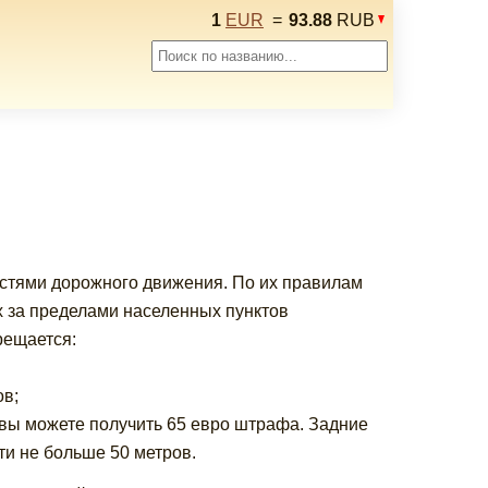
1
EUR
=
93.88
RUB
остями дорожного движения. По их правилам
х за пределами населенных пунктов
рещается:
ов;
вы можете получить 65 евро штрафа. Задние
и не больше 50 метров.