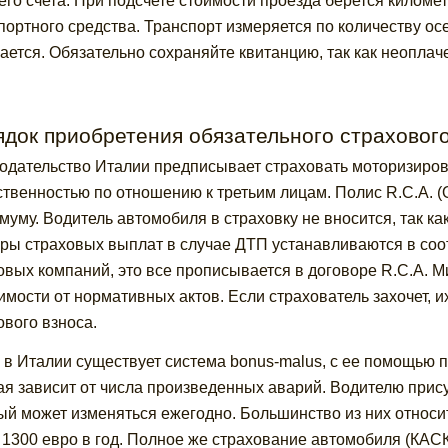
его счета. При подсчете стоимости проезда берется километ
портного средства. Транспорт измеряется по количеству ос
ается. Обязательно сохраняйте квитанцию, так как неопла
док приобретения обязательного страховог
одательство Италии предписывает страховать моторизиров
ственностью по отношению к третьим лицам. Полис R.C.A.
муму. Водитель автомобиля в страховку не вносится, так к
ры страховых выплат в случае ДТП устанавливаются в со
овых компаний, это все прописывается в договоре R.C.A.
имости от нормативных актов. Если страхователь захочет, и
ового взноса.
 в Италии существует система bonus-malus, с ее помощью 
ая зависит от числа произведенных аварий. Водителю прису
ый может изменяться ежегодно. Большинство из них относитс
 1300 евро в год. Полное же страхование автомобиля (КАСКО