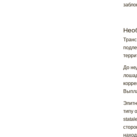
забло
Нео
Транс
подле
терри
До не
лошад
корре
Выпла
Элитн
типу 
stata
сторо
наход