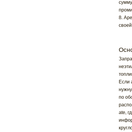
сумму
проми
8. Ар
своей
Осн
Запра
неэти
топли
Если 
нужну
по об
распо
ate, 
инфор
кругл