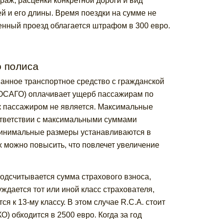
раж, расценки конкретной дороги и вид
ей и его длины. Время поездки на сумме не
ченный проезд облагается штрафом в 300 евро.
о полиса
анное транспортное средство с гражданской
 (ОСАГО) оплачивает ущерб пассажирам по
ак пассажиром не является. Максимальные
ответствии с максимальными суммами
 Минимальные размеры устанавливаются в
х можно повысить, что повлечет увеличение
подсчитывается сумма страхового взноса,
ждается тот или иной класс страхователя,
я к 13-му классу. В этом случае R.C.A. стоит
) обходится в 2500 евро. Когда за год