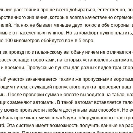
льние расстояния проще всего добираться, естественно, по
арственного значения, которые всегда качественно отрем
телей. На них не бывает меньше двух полос в обе стороны, 
имые от населенных пунктов. Но за комфорт нужно платить, 
е 100 километров обойдутся вам в 5 евро.
т за проезд по итальянскому автобану ничем не отличается 
рассу оснащен воротами, на которых установлены автомат
 и времени. Пропускные пункты для разных видов транспор
ый участок заканчивается такими же пропускными воротами,
ющим путем: служащий пропускного пункта проверяет ваш 
мы. После проверки сумма к оплате выводится на табло, 
щих заменяют автоматы. В такой автомат вставляется тало
у можно произвести любым доступным вам способом. Но ест
обиль проезжает мимо шлагбаума, оборудованного электро
rd. Эта система имеет возможность получить данные на рас