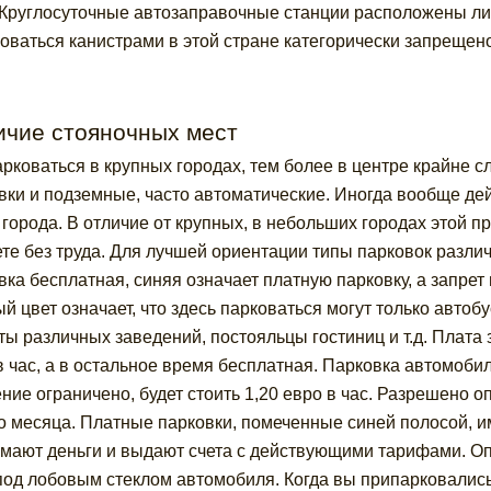
 Круглосуточные автозаправочные станции расположены ли
оваться канистрами в этой стране категорически запрещено
ичие стояночных мест
рковаться в крупных городах, тем более в центре крайне с
вки и подземные, часто автоматические. Иногда вообще дей
 города. В отличие от крупных, в небольших городах этой п
те без труда. Для лучшей ориентации типы парковок различа
вка бесплатная, синяя означает платную парковку, а запрет
й цвет означает, что здесь парковаться могут только автобу
ты различных заведений, постояльцы гостиниц и т.д. Плата з
в час, а в остальное время бесплатная. Парковка автомобиля
ние ограничено, будет стоить 1,20 евро в час. Разрешено 
о месяца. Платные парковки, помеченные синей полосой, и
мают деньги и выдают счета с действующими тарифами. Оп
под лобовым стеклом автомобиля. Когда вы припарковались