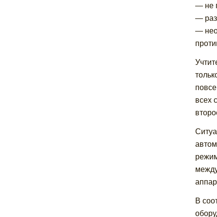
— не 
— раз
— нео
проти
Учтит
тольк
повсе
всех 
второ
Ситуа
автом
режим
между
аппар
В соо
обору