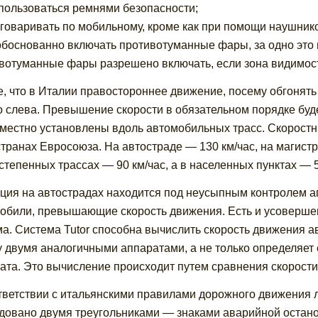
пользоваться ремнями безопасности;
говаривать по мобильному, кроме как при помощи наушник
боснованно включать противотуманные фары, за одно это 
вотуманные фары разрешено включать, если зона видимост
е, что в Италии правостороннее движение, посему обгонят
о слева. Превышение скорости в обязательном порядке бу
местно установлены вдоль автомобильных трасс. Скоростны
странах Евросоюза. На автостраде — 130 км/час, на магистр
степенных трассах — 90 км/час, а в населенных пунктах — 5
ция на автострадах находится под неусыпным контролем а
обили, превышающие скорость движения. Есть и усоверше
а. Система Tutor способна вычислить скорость движения ав
 двумя аналогичными аппаратами, а не только определяет е
ата. Это вычисление происходит путем сравнения скорости
тветствии с итальянскими правилами дорожного движения 
довано двумя треугольниками — знаками аварийной остано