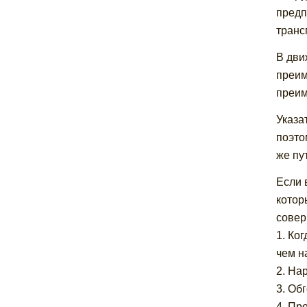
предп
транс
В дви
преим
преим
Указа
поэто
же пу
Если 
котор
совер
1. Ко
чем н
2. На
3. Об
4. Пр