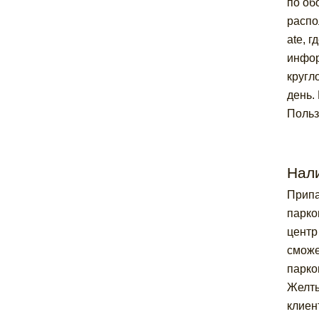
по об
распо
ate, 
инфор
кругл
день.
Польз
Нал
Припа
парко
центр
сможе
парко
Желты
клиен