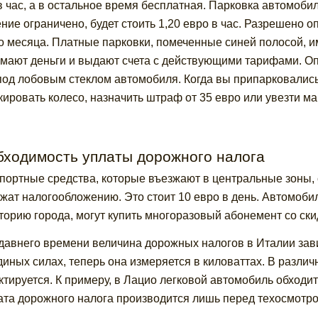
в час, а в остальное время бесплатная. Парковка автомобиля
ние ограничено, будет стоить 1,20 евро в час. Разрешено 
о месяца. Платные парковки, помеченные синей полосой, и
мают деньги и выдают счета с действующими тарифами. Оп
под лобовым стеклом автомобиля. Когда вы припарковались
кировать колесо, назначить штраф от 35 евро или увезти м
бходимость уплаты дорожного налога
портные средства, которые въезжают в центральные зоны, с 
жат налогообложению. Это стоит 10 евро в день. Автомоб
торию города, могут купить многоразовый абонемент со ски
давнего времени величина дорожных налогов в Италии зави
иных силах, теперь она измеряется в киловаттах. В разли
ктируется. К примеру, в Лацио легковой автомобиль обходит
та дорожного налога производится лишь перед техосмотро