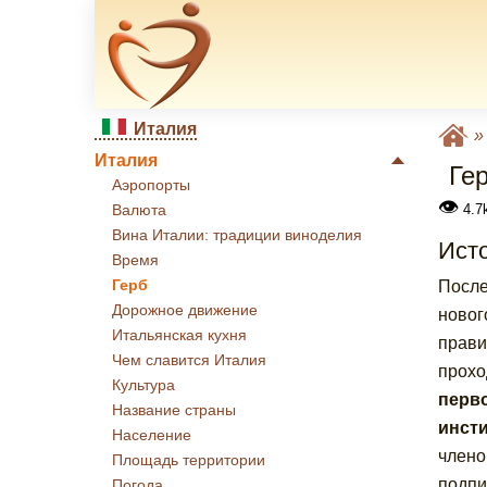
Италия
Италия
Ге
Аэропорты
👁
4.7
Валюта
Вина Италии: традиции виноделия
Исто
Время
Герб
После
Дорожное движение
новог
Итальянская кухня
прави
Чем славится Италия
прохо
Культура
перв
Название страны
инсти
Население
члено
Площадь территории
подпи
Погода