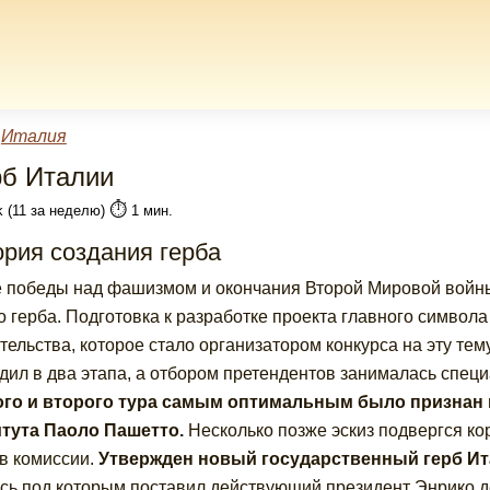
»
Италия
рб Италии
⏱️
k (11 за неделю)
1 мин.
рия создания герба
 победы над фашизмом и окончания Второй Мировой войны
о герба. Подготовка к разработке проекта главного символа
тельства, которое стало организатором конкурса на эту тем
дил в два этапа, а отбором претендентов занималась спец
ого и второго тура самым оптимальным было признан
тута Паоло Пашетто.
Несколько позже эскиз подвергся ко
в комиссии.
Утвержден новый государственный герб Ита
сь под которым поставил действующий президент Энрико д