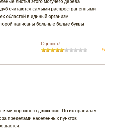
еленые листья этого могучего дерева
 и дуб считаются самыми распространенными
ех областей в единый организм.
которой написаны больные белые буквы
Оценить!
5
остями дорожного движения. По их правилам
х за пределами населенных пунктов
рещается: