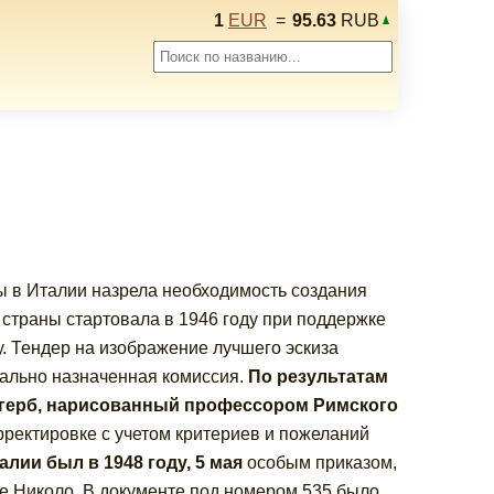
1
EUR
=
95.63
RUB
 в Италии назрела необходимость создания
 страны стартовала в 1946 году при поддержке
у. Тендер на изображение лучшего эскиза
иально назначенная комиссия.
По результатам
 герб, нарисованный профессором Римского
рректировке с учетом критериев и пожеланий
лии был в 1948 году, 5 мая
особым приказом,
е Николо. В документе под номером 535 было