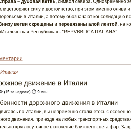
Справа – дубовая ветвь
, символ севера. Одновременно з
олицетворяют силу и достоинство, при этом именно олива
деревьями в Италии, а потому обозначают консолидацию вс
Внизу ветви скрещены и перевязаны алой лентой
, на 
«Итальянская Республика» - "REPVBBLICA ITALIANA".
ментарии
»
Италия
рожное движение в Италии
⏱️
5k (15 за неделю)
9 мин.
бенности дорожного движения в Италии
вигаясь по Италии, вы непременно столкнетесь с особенн
ного движения, при езде на любых транспортных средства
тельно круглосуточное включение ближнего света фар. Зап