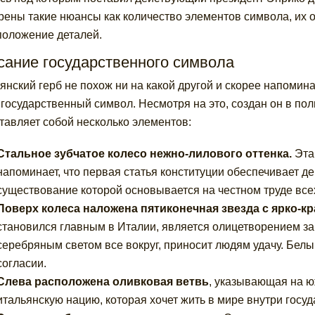
рены такие нюансы как количество элементов символа, их 
положение деталей.
сание государственного символа
янский герб не похож ни на какой другой и скорее напомин
 государственный символ. Несмотря на это, создан он в пол
тавляет собой несколько элементов:
Стальное зубчатое колесо нежно-лилового оттенка
.
Эта 
напоминает, что первая статья конституции обеспечивает д
существование которой основывается на честном труде все
Поверх колеса наложена пятиконечная звезда с ярко-кр
становился главным в Италии, является олицетворением за
серебряным светом все вокруг, приносит людям удачу. Белы
согласии.
Слева расположена оливковая ветвь
, указывающая на ю
итальянскую нацию, которая хочет жить в мире внутри госуд