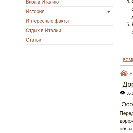
Виза в Италию
История
Интересные факты
Отдых в Италии
Статьи
Ком
До
👁
35.
Осо
Перед
дорож
обяза