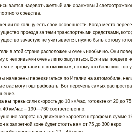
исывается надевать желтый или оранжевый светоотражающи
портного средства.
жении по кольцу есть свои особенности. Когда место пере
ущество проезда за теми транспортными средствами, которы
ущество зачастую не учитывается, нужно быть к этому гото
тели в этой стране расположены очень необычно. Они повер
му с непривычки очень легко запутаться. Если вы поедете н
тем не представится возможным, потому что большинство 
вы намерены передвигаться по Италии на автомобиле, нел
ые вас могут оштрафовать. Вот перечень самых распростр
шение.
гда вы превысили скорость до 10 км/час, готовьте от 20 до 7
а 40 км/час – 190—760 соответственно.
рушение запрета на движение карается штрафом в сумме 1
гон в запретной зоне будет стоить вам от 75 до 300 евро.
оезд без регистрации, это 12—45 евро.