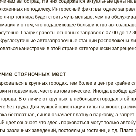
очинам автострад. На них содержатся актуальные цены на 
ложенных неподалеку. Интересный факт: выгоднее заправл
где литр топлива будет стоить чуть меньше, чем на обслужив
мация и о том, что подавляющее большинство автозаправо
осуточно. График работы основных заправок с 07.00 до 12.3
 Круглосуточные автозаправочные станции расположены ли
оваться канистрами в этой стране категорически запрещено
ичие стояночных мест
рковаться в крупных городах, тем более в центре крайне с
вки и подземные, часто автоматические. Иногда вообще дей
 города. В отличие от крупных, в небольших городах этой п
те без труда. Для лучшей ориентации типы парковок различа
вка бесплатная, синяя означает платную парковку, а запрет
й цвет означает, что здесь парковаться могут только автобу
ты различных заведений, постояльцы гостиниц и т.д. Плата з