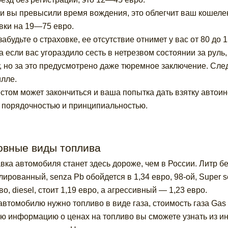
ли вы превысили время вождения, это облегчит ваш кошел
вки на 19—75 евро.
забудьте о страховке, ее отсутствие отнимет у вас от 80 до 
, а если вас угораздило сесть в нетрезвом состоянии за рул
, но за это предусмотрено даже тюремное заключение. След
лле.
естом может закончиться и ваша попытка дать взятку автои
 порядочностью и принципиальностью.
овные виды топлива
вка автомобиля станет здесь дороже, чем в России. Литр бен
лированный, senza Pb обойдется в 1,34 евро, 98-ой, Super 
во, diesel, стоит 1,19 евро, а агрессивный — 1,23 евро.
автомобилю нужно топливо в виде газа, стоимость газа Gas 
ю информацию о ценах на топливо вы сможете узнать из 