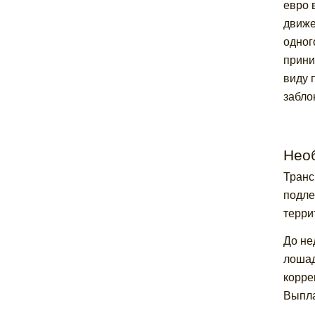
евро 
движе
одног
прини
виду 
забло
Нео
Транс
подле
терри
До не
лошад
корре
Выпла