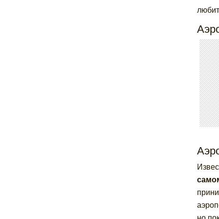
любит
Аэр
Аэр
Извес
само
прини
аэроп
но по