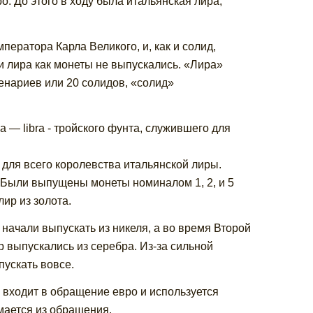
. До этого в ходу была итальянская лира,
ератора Карла Великого, и, как и солид,
ни лира как монеты не выпускались. «Лира»
енариев или 20 солидов, «солид»
 — libra - тройского фунта, служившего для
 для всего королевства итальянской лиры.
. Были выпущены монеты номиналом 1, 2, и 5
лир из золота.
начали выпускать из никеля, а во время Второй
 выпускались из серебра. Из-за сильной
ускать вовсе.
, входит в обращение евро и используется
ымается из обращения.