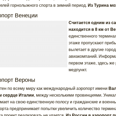
елей горнолыжного спорта в зимний период.
Из Турина мо
опорт Венеции
Считается одним из с
находится в 8 км от В
единственного терминал
этаже пропускают прибы
вылетает в другие город
авиакомпаний. Информа
первом этаже, здесь же
медпункт.
опорт Вероны
тен по всему миру как международный аэропорт имени
Вал
м сердце Италии
, между несколькими провинциями. Уникаль
мает на свою единственную полосу и гражданские и военные
орта предпринимает попытки увеличить количество термин
ка проект реализовать не удается.
Из России в аэропорт 