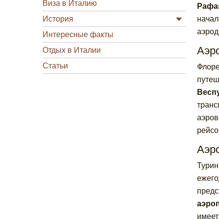
Виза в Италию
Рафа
История
начал
аэрод
Интересные факты
Аэр
Отдых в Италии
Статьи
Флоре
путеш
Веспу
транс
аэров
рейсо
Аэр
Турин
ежего
предс
аэроп
имеет