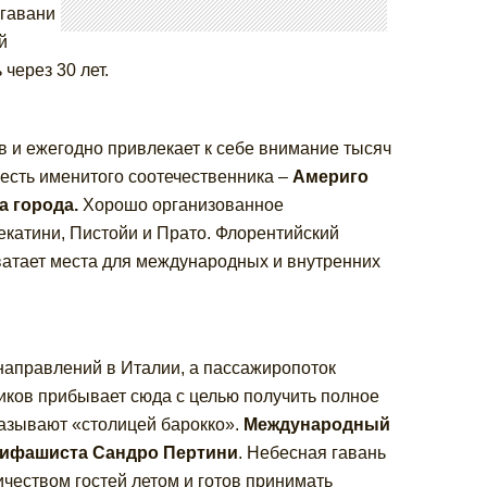
гавани
й
через 30 лет.
в и ежегодно привлекает к себе внимание тысяч
есть именитого соотечественника –
Америго
а города.
Хорошо организованное
екатини, Пистойи и Прато. Флорентийский
хватает места для международных и внутренних
направлений в Италии, а пассажиропоток
ников прибывает сюда с целью получить полное
называют «столицей барокко».
Международный
нтифашиста Сандро Пертини
. Небесная гавань
чеством гостей летом и готов принимать