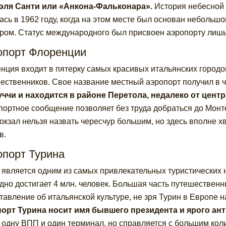
эля Санти или «Анкона-Фальконара».
История небесной 
ась в 1962 году, когда на этом месте был основан небольшо
ром. Статус международного был присвоен аэропорту лишь 
опорт Флоренции
нция входит в пятерку самых красивых итальянских городо
ественников. Свое название местный аэропорт получил в ч
ччи и находится в районе Перетола, недалеко от центр
портное сообщение позволяет без труда добраться до Монт
окзал нельзя назвать чересчур большим, но здесь вполне 
в.
опорт Турина
 является одним из самых привлекательных туристических 
дно достигает 4 млн. человек. Большая часть путешествен
тавление об итальянской культуре, не зря Турин в Европе 
орт Турина носит имя бывшего президента и ярого а
 одну ВПП и один терминал, но справляется с большим коли