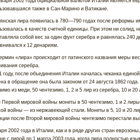
нваря 2002 года официальной валютой Италии является евро
ьзовавшаяся также в Сан-Марино и Ватикане.
янская лира появилась в 780—790 годах после реформы имп
ьзовалась в качеств счетной единицы. При этом ни солид, 
тавляла собой вес за один фунт серебра и равнялась 240 д
внивался к 12 денариям.
ермин «лира» происходит от латинского названия меры веса
ивания серебра.
1 году, после объединения Италии началась чеканка единой
на в обращение она была законом от 24 августа 1862 года
имо из меди, 50 чентезимо, 1, 2 и 5 лир из серебра, 10 и 20 
 Первой мировой войны монеты в 50 чентезимо, 1 и 2 лиры 
ой войны — из нержавеющей стали. Монеты в 5, 10 и 20 лир
ции после Второй мировой войны чентезимо перестали вып
аря 2002 года в Италии, как и в ряде других стран еврозоны
не с лирой до 1 марта 2003 года, когда лира полностью из