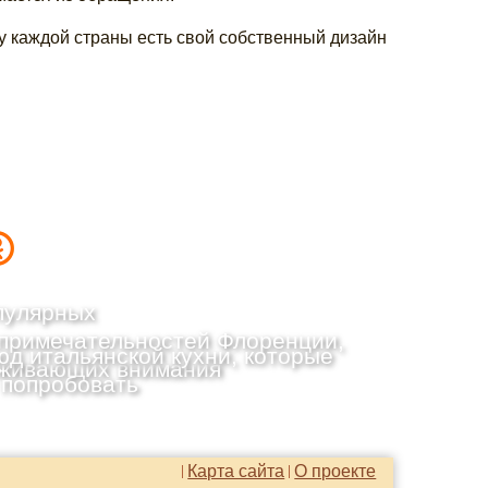
у каждой страны есть свой собственный дизайн
пулярных
примечательностей Флоренции,
юд итальянской кухни, которые
живающих внимания
 попробовать
Карта сайта
О проекте