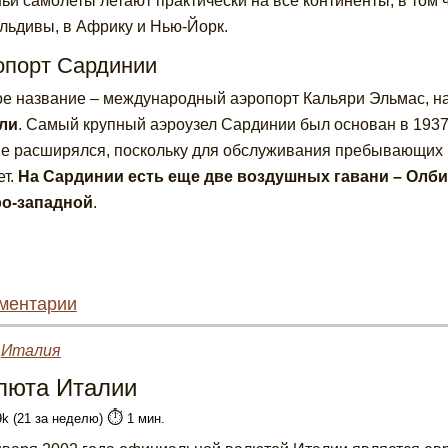
ьи самолеты летают практически на все континенты, в том 
льдивы, в Африку и Нью-Йорк.
опорт Сардинии
е название – международный аэропорт Кальяри Эльмас, н
ли
. Самый крупный аэроузел Сардинии был основан в 1937 
не расширялся, поскольку для обслуживания пребывающих 
ет.
На Сардинии есть еще две воздушных гавани – Олбия
ро-западной
.
ментарии
»
Италия
люта Италии
⏱️
9k (21 за неделю)
1 мин.