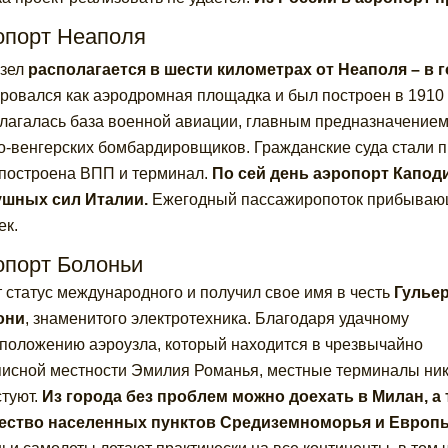
опорт Неаполя
узел
располагается в шести километрах от Неаполя – в 
ровался как аэродромная площадка и был построен в 1910 
лагалась база военной авиации, главным предназначением 
о-венгерских бомбардировщиков. Гражданские суда стали пр
построена ВПП и терминал.
По сей день аэропорт Капод
ушных сил Италии.
Ежегодный пассажиропоток прибывающ
ек.
опорт Болоньи
 статус международного и получил свое имя в честь
Гулье
они
, знаменитого электротехника. Благодаря удачному
положению аэроузла, который находится в чрезвычайно
исной местности Эмилия Романья, местные терминалы ник
стуют.
Из города без проблем можно доехать в Милан, а 
ество населенных пунктов Средиземноморья и Европ