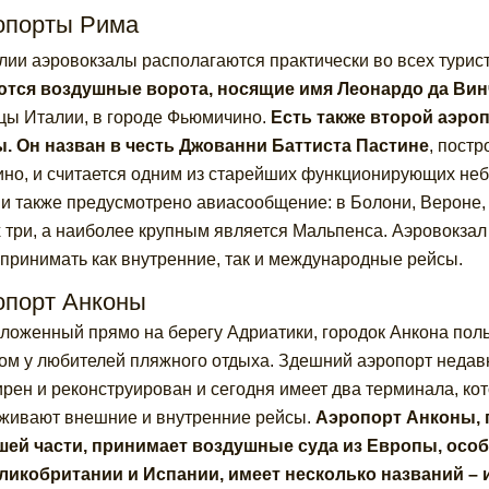
опорты Рима
лии аэровокзалы располагаются практически во всех турис
ются воздушные ворота, носящие имя
Леонардо да Вин
цы Италии, в городе Фьюмичино.
Есть также второй аэро
. Он назван в честь
Джованни Баттиста Пастине
, постр
но, и считается одним из старейших функционирующих небе
и также предусмотрено авиасообщение: в Болони, Вероне, 
 три, а наиболее крупным является Мальпенса. Аэровокзал
 принимать как внутренние, так и международные рейсы.
опорт Анконы
ложенный прямо на берегу Адриатики, городок Анкона поль
ом у любителей пляжного отдыха. Здешний аэропорт недав
рен и реконструирован и сегодня имеет два терминала, ко
живают внешние и внутренние рейсы.
Аэропорт Анконы, 
ей части, принимает воздушные суда из Европы, осо
ликобритании и Испании, имеет несколько названий –