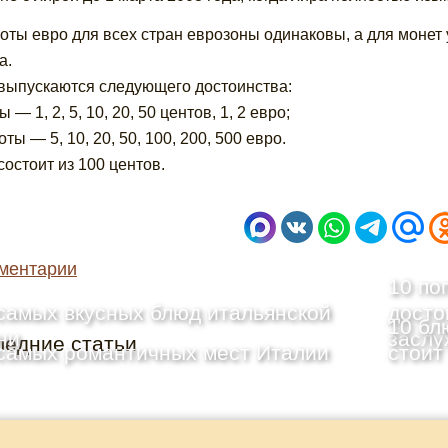
оты евро для всех стран еврозоны одинаковы, а для монет 
а.
выпускаются следующего достоинства:
 — 1, 2, 5, 10, 20, 50 центов, 1, 2 евро;
ты — 5, 10, 20, 50, 100, 200, 500 евро.
состоит из 100 центов.
ментарии
10 по
самых вкусных блюд итальянской
досто
10 бл
ни
заслу
ледние статьи
самых романтичных мест Италии
стоит