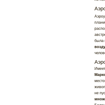
Аэр
Аэро
плани
распо
австр
была 
возд
челов
Аэр
Имеет
Марк
место
живоп
не пу
множ