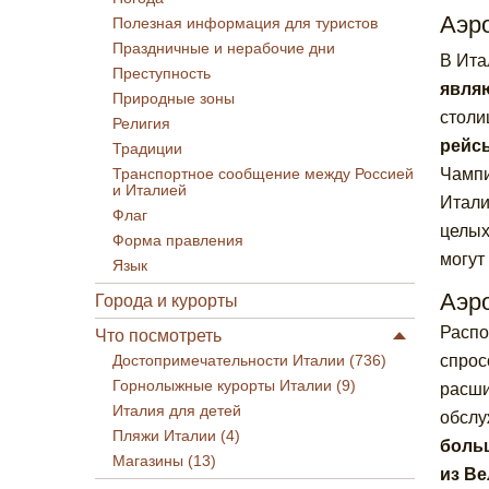
Аэр
Полезная информация для туристов
Праздничные и нерабочие дни
В Ита
Преступность
явля
Природные зоны
столи
Религия
рейсы
Традиции
Чампи
Транспортное сообщение между Россией
и Италией
Итали
Флаг
целых
Форма правления
могут
Язык
Аэр
Города и курорты
Распо
Что посмотреть
спрос
Достопримечательности Италии (736)
Горнолыжные курорты Италии (9)
расши
Италия для детей
обслу
Пляжи Италии (4)
больш
Магазины (13)
из Ве