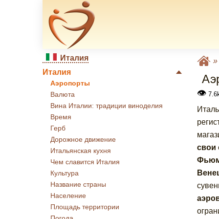
Италия
Италия
Аэ
Аэропорты
👁
7.6
Валюта
Вина Италии: традиции виноделия
Италь
Время
регис
Герб
магаз
Дорожное движение
свои
Итальянская кухня
Фьюм
Чем славится Италия
Венец
Культура
Название страны
сувен
Население
аэров
Площадь территории
огран
Погода