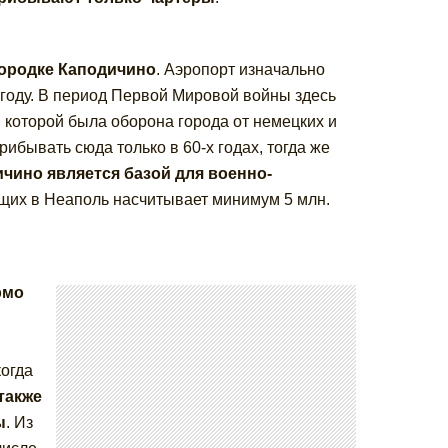
городке Каподичино
. Аэропорт изначально
году. В период Первой Мировой войны здесь
которой была оборона города от немецких и
ибывать сюда только в 60-х годах, тогда же
ичино является базой для военно-
их в Неаполь насчитывает минимум 5 млн.
рмо
огда
также
ы
. Из