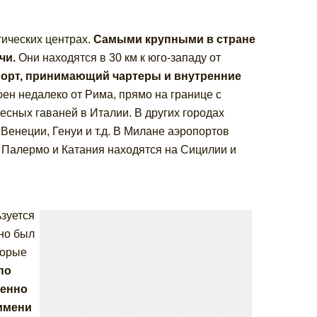
тических центрах.
Самыми крупными в стране
чи.
Они находятся в 30 км к юго-западу от
порт, принимающий чартеры и внутренние
оен недалеко от Рима, прямо на границе с
сных гаваней в Италии. В других городах
Венеции, Генуи и т.д. В Милане аэропортов
 Палермо и Катания находятся на Сицилии и
зуется
но был
торые
по
бенно
 имени