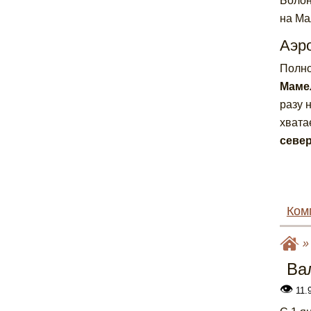
Болон
на Ма
Аэр
Полно
Маме
разу 
хвата
севе
Ком
Ва
👁
11.