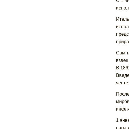
С 1 я
испол
Италь
испол
предс
прира
Сам т
взвеш
В 186
Введе
чентез
После
миров
инфля
1 янв
нарав