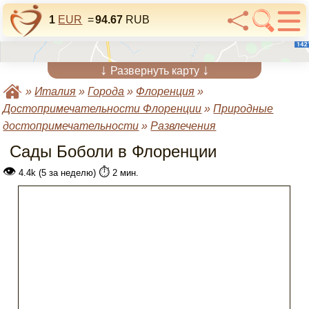
1
EUR
=
94.67
RUB
↓
↓
Развернуть карту
»
Италия
»
Города
»
Флоренция
»
Достопримечательности Флоренции
»
Природные
достопримечательности
»
Развлечения
Сады Боболи в Флоренции
👁
⏱️
4.4k (5 за неделю)
2 мин.