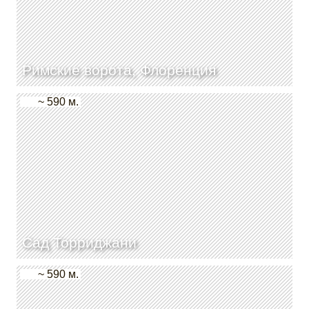
Римские ворота, Флоренция
~ 590 м.
Сад Торриджани
~ 590 м.