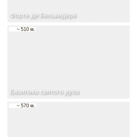
Форте ди Бельведере
~ 510 м.
Базилика святого духа
~ 570 м.