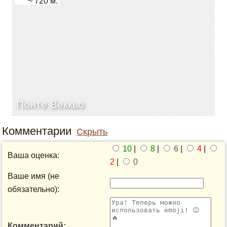
~ 720 м.
Понте Веккьо
Комментарии
Скрыть
10
|
8
|
6
|
4
|
Ваша оценка:
2
|
0
Ваше имя (не
обязательно):
Комментарий: