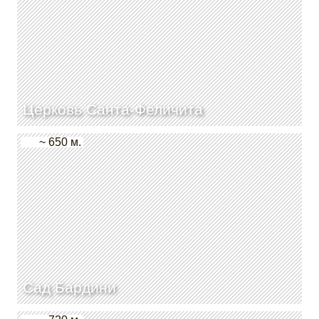
Церковь Санта-Феличита
~ 650 м.
Сад Бардини