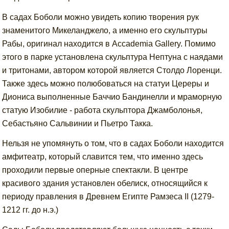
В садах Боболи можно увидеть копию творения рук
знаменитого Микеланджело, а именно его скульптуры
Рабы, оригинал находится в Accademia Gallery. Помимо
этого в парке установлена скульптура Нептуна с наядами
и тритонами, автором которой является Столдо Лоренци.
Также здесь можно полюбоваться на статуи Цереры и
Диониса выполненные Баччио Бандинелли и мраморную
статую Изобилие - работа скульптора Джамболонья,
Себастьяно Сальвинии и Пьетро Такка.
Нельзя не упомянуть о том, что в садах Боболи находится
амфитеатр, который славится тем, что именно здесь
проходили первые оперные спектакли. В центре
красивого здания установлен обелиск, относящийся к
периоду правления в Древнем Египте Рамзеса II (1279-
1212 гг. до н.э.)