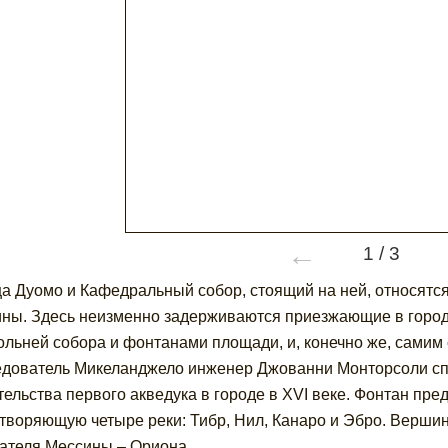
←
1
/
3
а Дуомо и Кафедральный собор, стоящий на ней, относятс
ны. Здесь неизменно задерживаются приезжающие в город
ольней собора и фонтанами площади, и, конечно же, самим
дователь Микеланджело инженер Джованни Монторсоли сп
тельства первого акведука в городе в XVI веке. Фонтан пр
творяющую четыре реки: Тибр, Нил, Канаро и Эбро. Верши
ателя Мессины – Ориона.