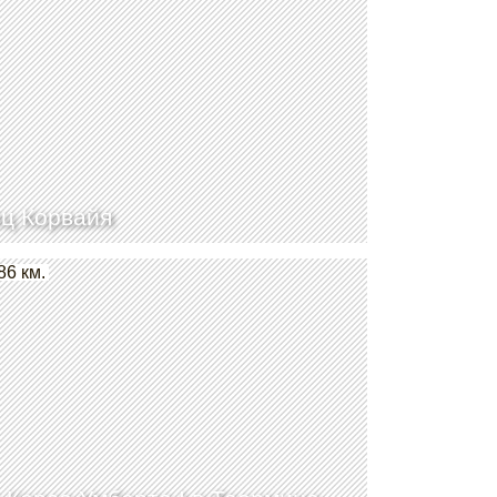
ц Корвайя
86 км.