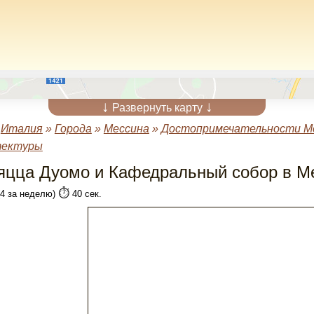
↓
↓
Развернуть карту
»
Италия
»
Города
»
Мессина
»
Достопримечательности М
тектуры
яцца Дуомо и Кафедральный собор в М
⏱️
(4 за неделю)
40 сек.