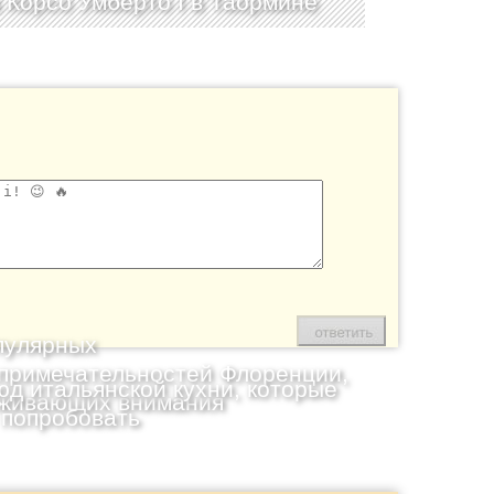
 Корсо Умберто I в Таормине
пулярных
примечательностей Флоренции,
юд итальянской кухни, которые
живающих внимания
 попробовать