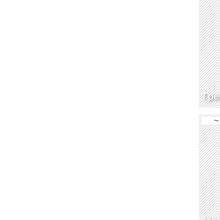
Гре
~