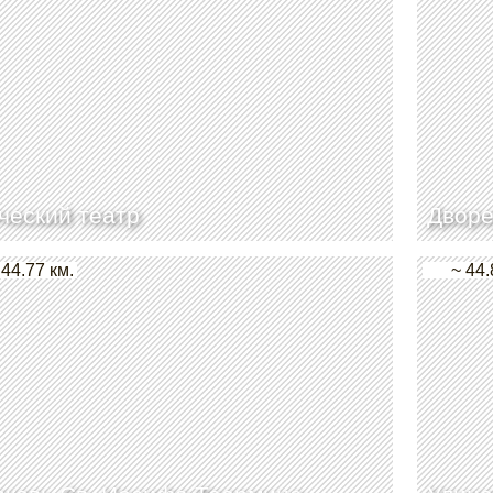
ческий театр
Дворе
 44.77 км.
~ 44.