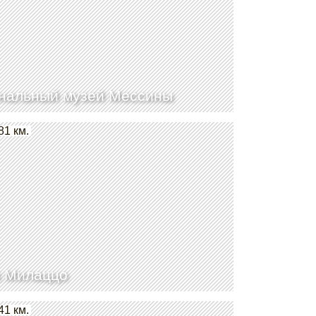
нальный музей Мессины
81 км.
 Милаццо
41 км.