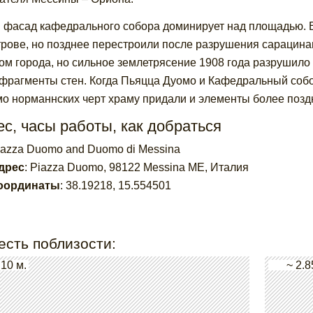
 фасад кафедрального собора доминирует над площадью. Е
трове, но позднее перестроили после разрушения сарацина
ом города, но сильное землетрясение 1908 года разрушило
фрагменты стен. Когда Пьяцца Дуомо и Кафедральный собор
о норманнских черт храму придали и элементы более поздн
с, часы работы, как добраться
iazza Duomo and Duomo di Messina
дрес
:
Piazza Duomo, 98122 Messina ME, Италия
оординаты
:
38.19218
,
15.554501
есть поблизости:
 10 м.
~ 2.8