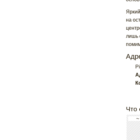
Яркий
на ос
центр
лишь 
помим
Адре
P
А
К
Что 
~