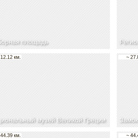
борная площадь
Регио
 12.12 км.
~ 27.
иональный музей Великой Греции
Замок
 44.39 км.
~ 44.