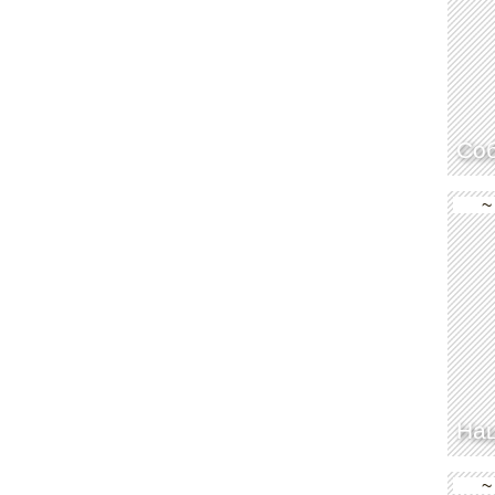
Со
~
Нац
~