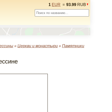
1
EUR
=
93.99
RUB
ессины
»
Церкви и монастыри
»
Памятники
ессине