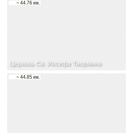
~ 44.76 км.
Церковь Св. Иосифа Таормина
~ 44.85 км.