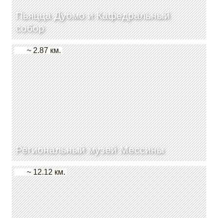
Пьяцца Дуомо и Кафедральный
собор
~ 2.87 км.
Региональный музей Мессины
~ 12.12 км.