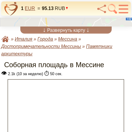
1
EUR
=
95.13
RUB
↓
↓
Развернуть карту
»
Италия
»
Города
»
Мессина
»
Достопримечательности Мессины
»
Памятники
архитектуры
Соборная площадь в Мессине
👁
⏱️
2.1k (10 за неделю)
50 сек.