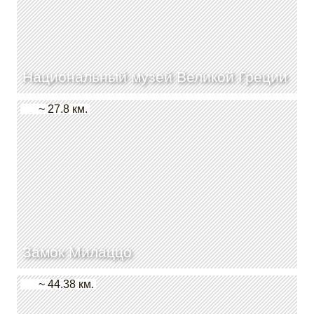
Национальный музей Великой Греции
~ 27.8 км.
Замок Милаццо
~ 44.38 км.