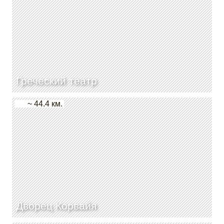
Греческий театр
~ 44.4 км.
Дворец Корвайя