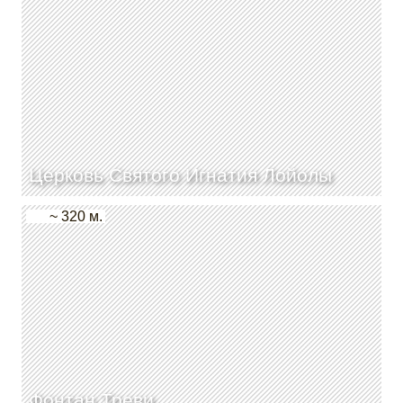
Церковь Святого Игнатия Лойолы
~ 320 м.
Фонтан Треви