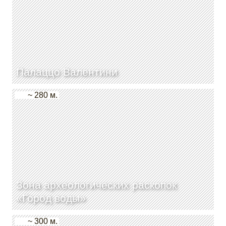
Палаццо Валентини
~ 280 м.
Зона археологических раскопок
«Город воды»
~ 300 м.