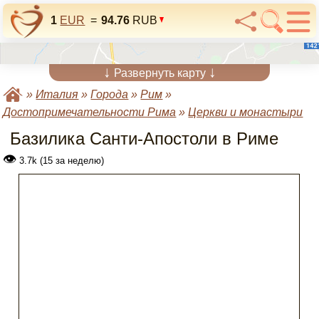
1
EUR
=
94.76
RUB
↓
↓
Развернуть карту
»
Италия
»
Города
»
Рим
»
Достопримечательности Рима
»
Церкви и монастыри
Базилика Санти-Апостоли в Риме
👁
3.7k (15 за неделю)