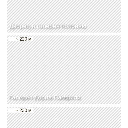
Дворец и галерея Колонны
~ 220 м.
Галерея Дориа-Памфили
~ 230 м.