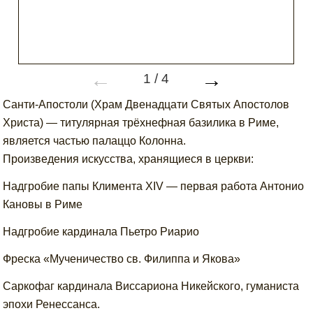
←
→
1
/
4
Санти-Апостоли (Храм Двенадцати Святых Апостолов
Христа) — титулярная трёхнефная базилика в Риме,
является частью палаццо Колонна.
Произведения искусства, хранящиеся в церкви:
Надгробие папы Климента XIV — первая работа Антонио
Кановы в Риме
Надгробие кардинала Пьетро Риарио
Фреска «Мученичество св. Филиппа и Якова»
Саркофаг кардинала Виссариона Никейского, гуманиста
эпохи Ренессанса.