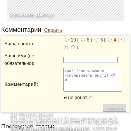
Церковь Джезу
Комментарии
Скрыть
10
|
8
|
6
|
4
|
Ваша оценка:
2
|
0
Ваше имя (не
обязательно):
Комментарий:
Я не робот
10 популярных
10 самых вкусных блюд итальянской
достопримечательностей Флоренции,
Последние статьи
кухни
10 блюд итальянской кухни, которые
заслуживающих внимания