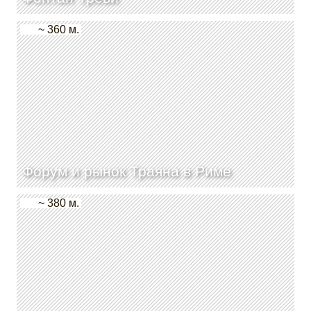
~ 360 м.
Форум и рынок Траяна в Риме
~ 380 м.