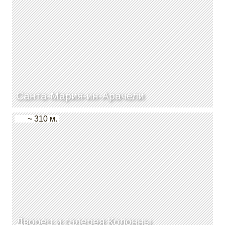
Санта-Мария-ин-Арачели
~ 310 м.
Дворец и галерея Колонны