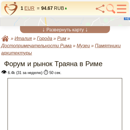
1
EUR
=
94.67
RUB
↓
↓
Развернуть карту
»
Италия
»
Города
»
Рим
»
Достопримечательности Рима
»
Музеи
»
Памятники
архитектуры
Форум и рынок Траяна в Риме
👁
⏱️
6.4k (31 за неделю)
50 сек.