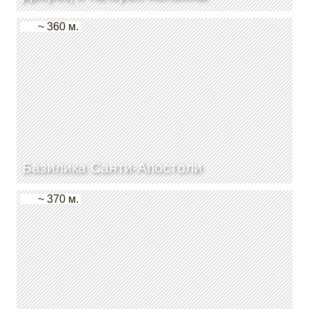
~ 360 м.
Базилика Санти-Апостоли
~ 370 м.