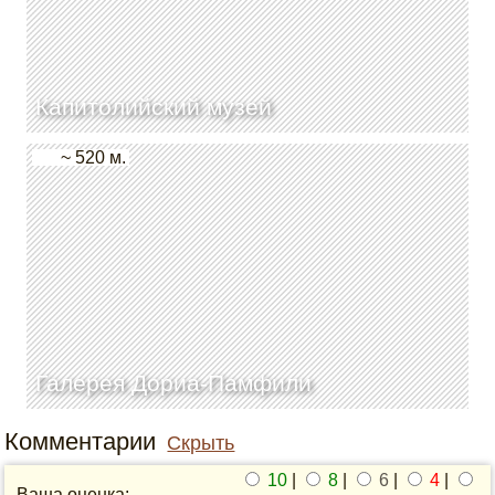
Капитолийский музей
~ 520 м.
Галерея Дориа-Памфили
Комментарии
Скрыть
10
|
8
|
6
|
4
|
Ваша оценка: