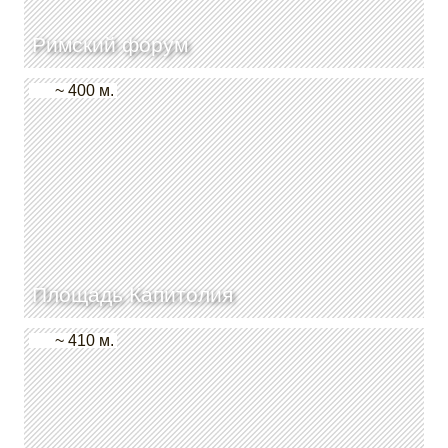
Римский форум
~ 400 м.
Площадь Капитолия
~ 410 м.