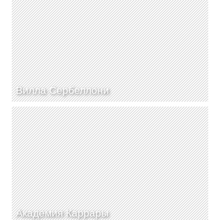
Вилла Сербеллони
Академия Каррары