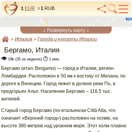
1
EUR
=
1
RUB
↓
↓
Развернуть карту
»
Италия
»
Города и курорты Италии
Бергамо, Италия
👁
⏱️
19k (35 за неделю)
1 мин.
Бергамо (итал. Bergamo) — город в Италии, регион
Ломбардия. Расположен в 50 км к востоку от Милана, по
дороге в Венецию. Город лежит в долине реки По, в
предгорьях Альп. Население Бергамо – 116.5 тыс.
жителей.
Старый город Бергамо (по-итальянски Città Alta, что
означает «Верхний город») расположен на холме, на
высоте 380 метров над уровнем моря. Этот холм плавно