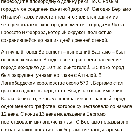
переходит в плодородную долину реки По. С новым
городом он соединен канатной дорогой. Сегодня Бергамо
(Италия) также известен тем, что является одним из
четырех итальянских городов вместе с городами Лукка,
Гроссето и Феррара, который окружен полностью
сохранившейся до наших дней древней стеной.
Античный город Bergomum – нынешний Баргамо – был
основан кельтами. В годы своего расцвета население
города доходило до 10 тыс. обитателей. В 5 веке город
был разрушен гуннами во главе с Аттилой. В
Лангобардском королевстве около 570 г. Бергамо стал
центром одного из герцогств. Войдя в состав империи
Карла Великого, Бергамо превратился в главный город
одноименного графства, которое существовало до начала
12 века. С конца 13 века на владение Бергамо
претендовали миланские князья. С Бергамо неразрывно
связаны такие понятия, как бергамские танцы, аромат