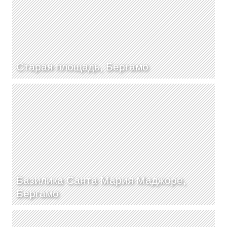
Старая площадь, Бергамо
Базилика Санта Мария Маджоре,
Бергамо