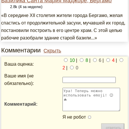
Базилика Санта Мария Маджоре, Бергамо
2.8k (4 за неделю)
«В середине XII столетия жители города Бергамо, желая
спастись от продолжительной засухи, мучавшей их город,
постановили построить в его центре храм. С этой целью
рабочие разобрали здание старой базили...»
Комментарии
Скрыть
10
|
8
|
6
|
4
|
Ваша оценка:
2
|
0
Ваше имя (не
обязательно):
Комментарий:
Я не робот