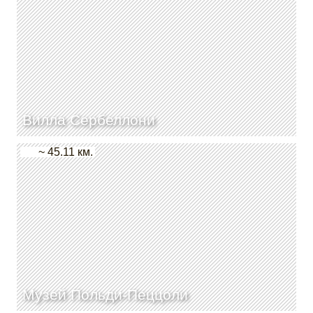
Вилла Сербеллони
~ 45.11 км.
Музей Польди-Пеццоли