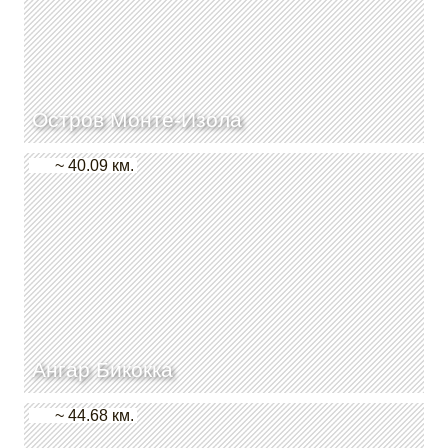
Остров Монте-Изола
~ 40.09 км.
Ангар Бикокка
~ 44.68 км.