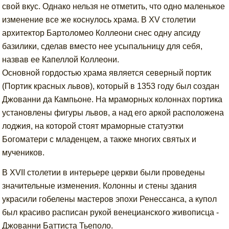
свой вкус. Однако нельзя не отметить, что одно маленькое
изменение все же коснулось храма. В XV столетии
архитектор Бартоломео Коллеони снес одну апсиду
базилики, сделав вместо нее усыпальницу для себя,
назвав ее Капеллой Коллеони.
Основной гордостью храма является северный портик
(Портик красных львов), который в 1353 году был создан
Джованни да Кампьоне. На мраморных колоннах портика
установлены фигуры львов, а над его аркой расположена
лоджия, на которой стоят мраморные статуэтки
Богоматери с младенцем, а также многих святых и
мучеников.
В XVII столетии в интерьере церкви были проведены
значительные изменения. Колонны и стены здания
украсили гобелены мастеров эпохи Ренессанса, а купол
был красиво расписан рукой венецианского живописца -
Джованни Баттиста Тьеполо.