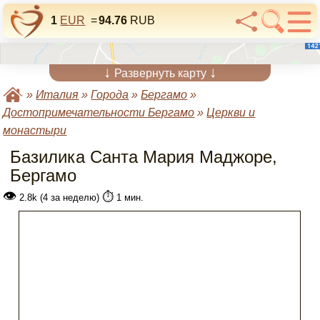
1
EUR
=
94.76
RUB
↓
↓
Развернуть карту
»
Италия
»
Города
»
Бергамо
»
Достопримечательности Бергамо
»
Церкви и
монастыри
Базилика Санта Мария Маджоре,
Бергамо
👁
⏱️
2.8k (4 за неделю)
1 мин.