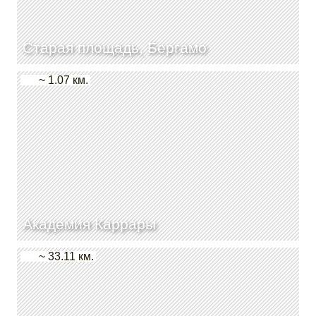
Старая площадь, Бергамо
~ 1.07 км.
Академия Каррары
~ 33.11 км.