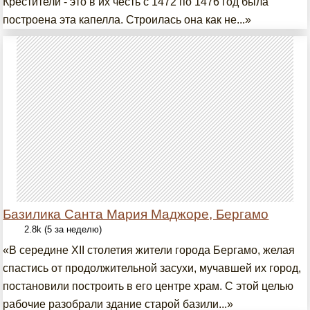
Крестители - это в их честь с 1472 по 1476 год была
построена эта капелла. Строилась она как не...»
Базилика Санта Мария Маджоре, Бергамо
2.8k (5 за неделю)
«В середине XII столетия жители города Бергамо, желая
спастись от продолжительной засухи, мучавшей их город,
постановили построить в его центре храм. С этой целью
рабочие разобрали здание старой базили...»