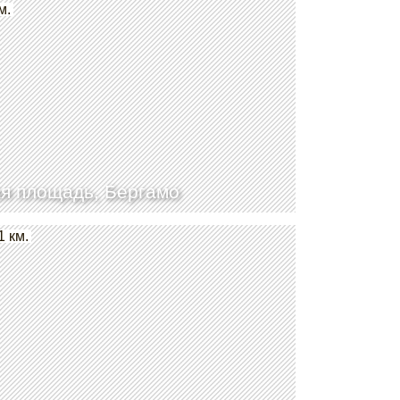
м.
я площадь, Бергамо
1 км.