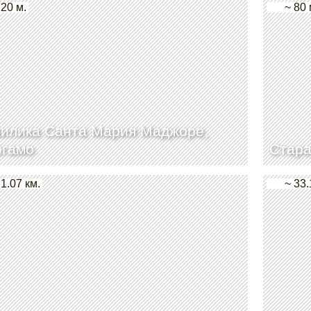
 20 м.
~ 80 
илика Санта Мария Маджоре,
ргамо
Стара
 1.07 км.
~ 33.