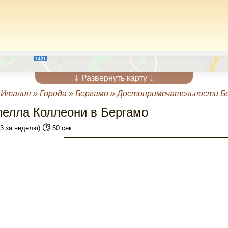
↓
↓
Развернуть карту
»
Италия
»
Города
»
Бергамо
»
Достопримечательности Б
пелла Коллеони в Бергамо
⏱️
(3 за неделю)
50 сек.