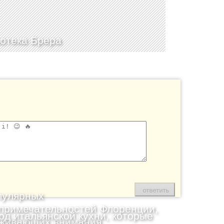
отека Брера
пулярных
примечательностей Флоренции,
юд итальянской кухни, которые
живающих внимания