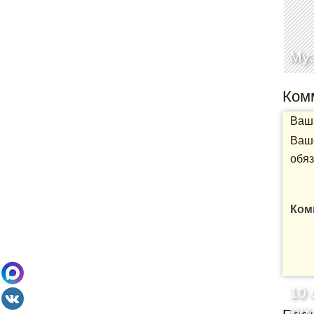
Му
Ком
Ваша
Ваше
обяз
Ком
10 
кух