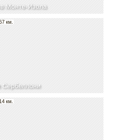
в Монте-Изола
67 км.
 Сербеллони
14 км.