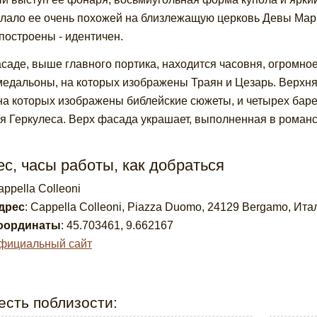
елало ее очень похожей на близлежащую церковь Девы Марии
построены - идентичен.
саде, выше главного портика, находится часовня, огромное
медальоны, на которых изображены Траян и Цезарь. Верхня
 на которых изображены библейские сюжеты, и четырех бар
я Геркулеса. Верх фасада украшает, выполненная в романс
с, часы работы, как добраться
appella Colleoni
дрес
:
Cappella Colleoni, Piazza Duomo, 24129 Bergamo, Ита
оординаты
:
45.703461
,
9.662167
фициальный сайт
есть поблизости: