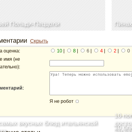
зей Польди-Пеццоли
Пинак
ментарии
Скрыть
 оценка:
10
|
8
|
6
|
4
|
2
|
0
 имя (не
ательно):
ментарий:
Я не робот
10 по
самых вкусных блюд итальянской
досто
10 бл
ни
заслу