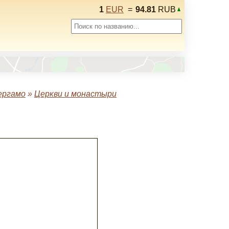
1
EUR
=
94.81
RUB
ергамо
»
Церкви и монастыри