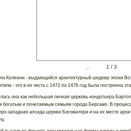
←
1
/
3
ла Колеони - выдающийся архитектурный шедевр эпохи Во
ители - это в их честь с 1472 по 1476 год была построена эт
лась она как небольшая личная церковь кондотьера Бартол
 богатым и почитаемым семьям города Бергамо. В процесс
еро-западная апсида церкви Богоматери и на их месте арх
лу.
й выступ ее фонаря, восьмиугольная форма купола и ярки