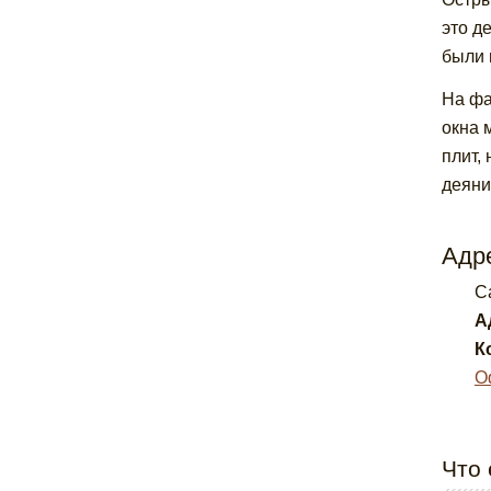
это д
были 
На фа
окна 
плит,
деяни
Адре
C
А
К
О
Что 