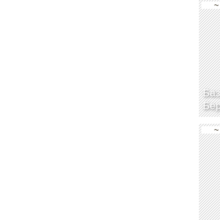
~
Баз
Бе
~