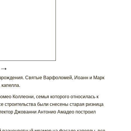
→
зрождения. Святые Варфоломей, Иоанн и Марк
а капелла.
омео Коллеони, семья которого относилась к
е строительства были снесены старая ризница
итектор Джованни Антонио Амадео построил
й разноцветный мрамор на фасаде капеллы, все