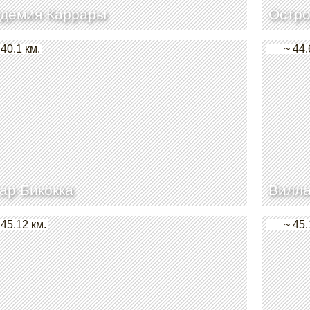
адемия Каррары
Остро
 40.1 км.
~ 44.
ар Бикокка
Вилла
 45.12 км.
~ 45.