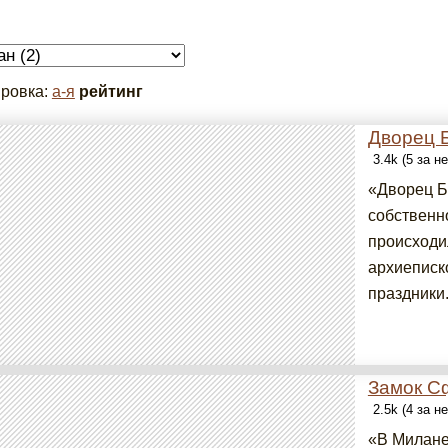
ровка:
а-я
рейтинг
Дворец 
3.4k (5 за н
«Дворец Б
собственн
происходи
архиеписк
праздники.
Замок С
2.5k (4 за н
«В Милане