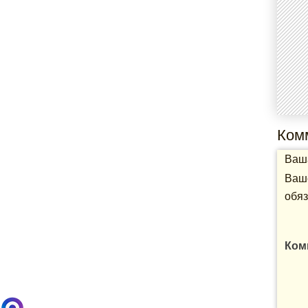
Ком
Ваша
Ваше
обяз
Ком