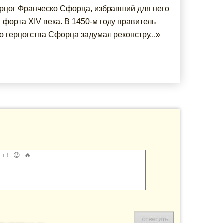
ерцог Франческо Сфорца, избравший для него
 форта XIV века. В 1450-м году правитель
о герцогства Сфорца задумал реконстру...»