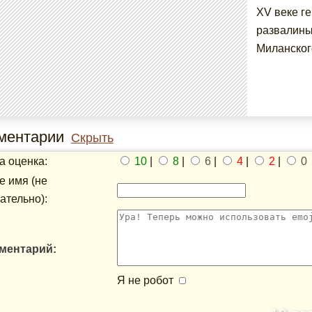
XV веке г
развалины
Миланског
ментарии
Скрыть
 оценка:
10
|
8
|
6
|
4
|
2
|
0
 имя (не
ательно):
ментарий:
Я не робот