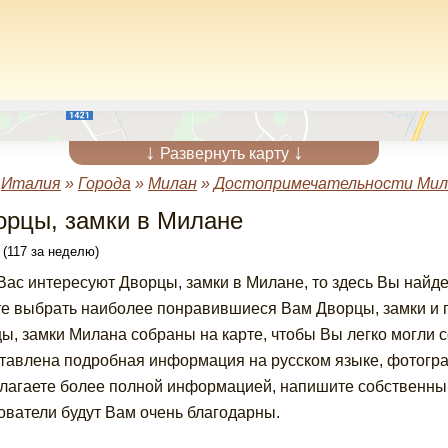
↓
↓
Развернуть карту
»
Италия
»
Города
»
Милан
»
Достопримечательности Мил
орцы, замки в Милане
 (117 за неделю)
Вас интересуют Дворцы, замки в Милане, то здесь Вы найд
е выбрать наиболее понравившиеся Вам Дворцы, замки и п
ы, замки Милана собраны на карте, чтобы Вы легко могли 
тавлена подробная информация на русском языке, фотогра
лагаете более полной информацией, напишите собственный
ователи будут Вам очень благодарны.