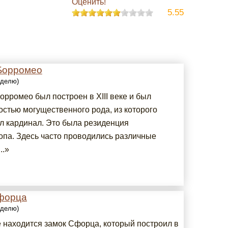
Оценить!
5.55
Борромео
еделю)
орромео был построен в XIII веке и был
остью могущественного рода, из которого
л кардинал. Это была резиденция
опа. Здесь часто проводились различные
..»
форца
еделю)
 находится замок Сфорца, который построил в