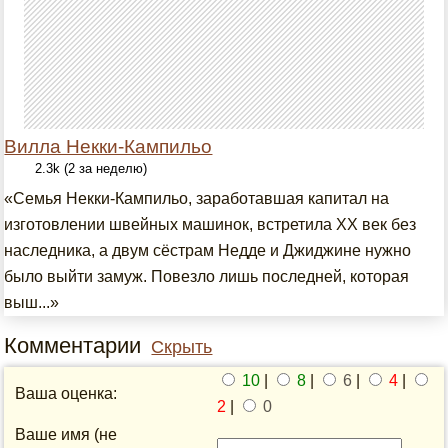
Вилла Некки-Кампильо
2.3k (2 за неделю)
«Семья Некки-Кампильо, заработавшая капитал на
изготовлении швейных машинок, встретила XX век без
наследника, а двум сёстрам Недде и Джиджине нужно
было выйти замуж. Повезло лишь последней, которая
выш...»
Комментарии
Скрыть
10
|
8
|
6
|
4
|
Ваша оценка:
2
|
0
Ваше имя (не