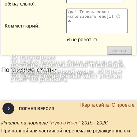
обязательно):
Комментарий:
Я не робот
10 популярных
10 самых вкусных блюд итальянской
достопримечательностей Флоренции,
Последние статьи
кухни
10 блюд итальянской кухни, которые
заслуживающих внимания
10 самых романтичных мест Италии
стоит попробовать
Карта сайта
О проекте
ПОЛНАЯ ВЕРСИЯ
Италия на портале
"Руки в Ноги"
2015 - 2026
При полной или частичной перепечатке редакционных и