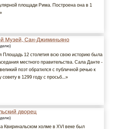
улярной площади Рима. Построена она в 1
»
ой Музей, Сан-Джиминьяно
еделю)
я Площадь 12 столетия всю свою историю была
аседания местного правительства. Сала Данте -
 великий поэт обратился с публичной речью к
 совету в 1299 году с просьб...»
льский дворец
еделю)
на Квиринальском холме в XVI веке был