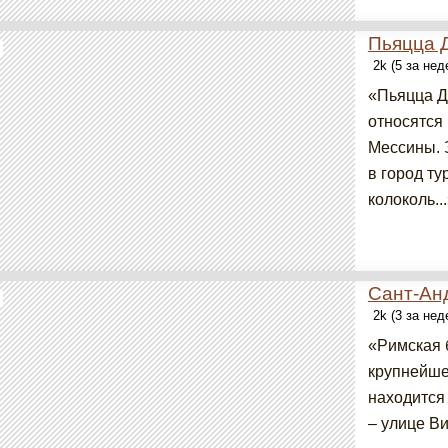
Пьяцца 
2k (5 за не
«Пьяцца Д
относятся
Мессины. 
в город т
колоколь..
Сант-Ан
2k (3 за не
«Римская 
крупнейше
находится
– улице Ви