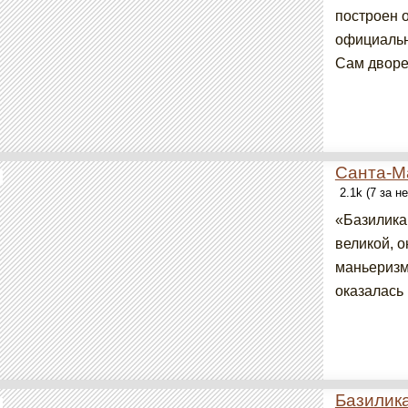
построен 
официальн
Сам дворе
Санта-М
2.1k (7 за н
«Базилика
великой, о
маньеризм
оказалась 
Базилик