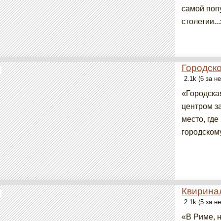
самой поп
столетии...
Городск
2.1k (6 за н
«Городска
центром з
место, где
городскому
Квирина
2.1k (5 за н
«В Риме, 