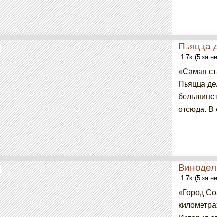
Пьяцца 
1.7k (5 за н
«Самая ст
Пьяцца дел
большинст
отсюда. В 
Винодел
1.7k (5 за н
«Город Со
километра