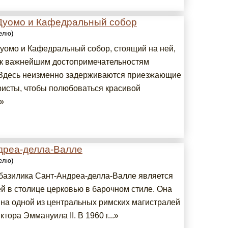
Дуомо и Кафедральный собор
делю)
уомо и Кафедральный собор, стоящий на ней,
 к важнейшим достопримечательностям
Здесь неизменно задерживаются приезжающие
уристы, чтобы полюбоваться красивой
.»
дреа-делла-Валле
делю)
базилика Сант-Андреа-делла-Валле является
й в столице церковью в барочном стиле. Она
 на одной из центральных римских магистралей
ктора Эммануила II. В 1960 г...»