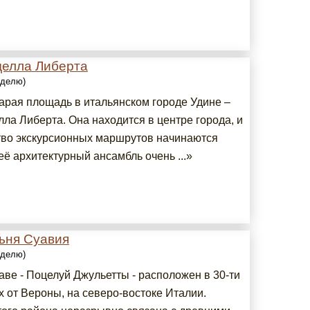
делла Либерта
еделю)
арая площадь в итальянском городе Удине –
ла Либерта. Она находится в центре города, и
во экскурсионных маршрутов начинаются
её архитектурный ансамбль очень ...»
ьня Суавия
еделю)
аве - Поцелуй Джульетты - расположен в 30-ти
х от Вероны, на северо-востоке Италии.