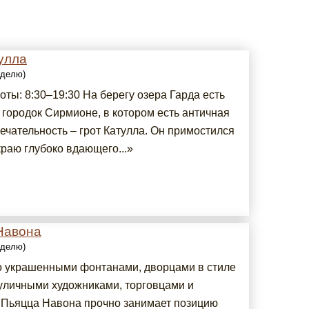
улла
еделю)
ты: 8:30–19:30 На берегу озера Гарда есть
 городок Сирмионе, в котором есть античная
ечательность – грот Катулла. Он примостился
краю глубоко вдающего...»
Навона
еделю)
о украшенными фонтанами, дворцами в стиле
 уличными художниками, торговцами и
 Пьяцца Навона прочно занимает позицию