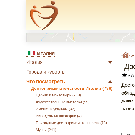
Италия
Италия
До
Города и курорты
👁
67k
Что посмотреть
Досто
Достопримечательности Италии (736)
облад
Церкви и монастыри (238)
даже 
Художественные выставки (55)
назва
Имения и усадьбы (33)
Винодельни/пивоварни (4)
Природные достопримечательности (73)
Музеи (241)