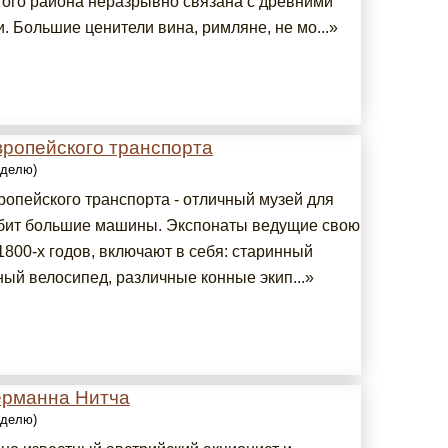
того района неразрывно связана с древними
. Большие ценители вина, римляне, не мо...»
вропейского транспорта
еделю)
ропейского транспорта - отличный музей для
юбит большие машины. Экспонаты ведущие свою
1800-х годов, включают в себя: старинный
ный велосипед, различные конные экип...»
ерманна Нитча
еделю)