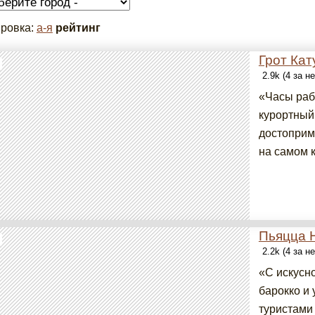
ровка:
а-я
рейтинг
Грот Кат
2.9k (4 за н
«Часы рабо
курортный
достоприм
на самом 
Пьяцца 
2.2k (4 за н
«С искусн
барокко и
туристами