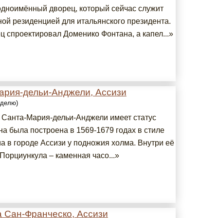
одноимённый дворец, который сейчас служит
ой резиденцией для итальянского президента.
ц спроектировал Доменико Фонтана, а капел...»
ария-дельи-Анджели, Ассизи
еделю)
 Санта-Мария-дельи-Анджели имеет статус
на была построена в 1569-1679 годах в стиле
а в городе Ассизи у подножия холма. Внутри её
Порциункула – каменная часо...»
а Сан-Франческо, Ассизи