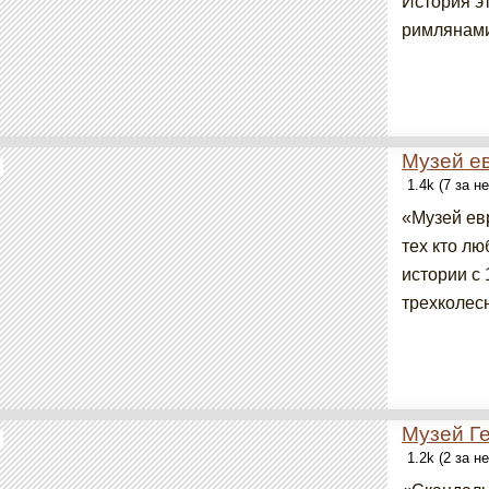
История э
римлянами
Музей е
1.4k (7 за н
«Музей ев
тех кто л
истории с 
трехколес
Музей Г
1.2k (2 за н