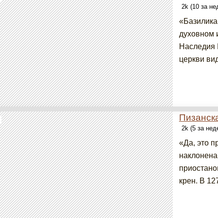
2k (10 за н
«Базилика
духовном 
Наследия 
церкви ви
Пизанск
2k (5 за не
«Да, это 
наклонена.
приостано
крен. В 12