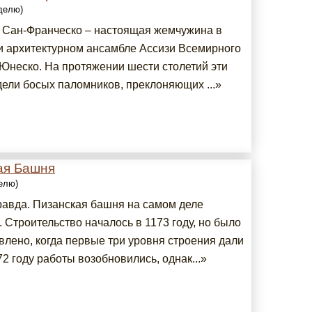
еделю)
 Сан-Франческо – настоящая жемчужина в
и архитектурном ансамбле Ассизи Всемирного
Юнеско. На протяжении шести столетий эти
дели босых паломников, преклоняющих ...»
ая Башня
делю)
правда. Пизанская башня на самом деле
 Строительство началось в 1173 году, но было
влено, когда первые три уровня строения дали
72 году работы возобновились, однак...»