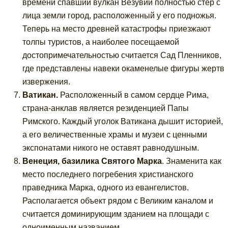
времени спавший вулкан Везувий полностью стер с
лица земли город, расположенный у его подножья.
Теперь на место древней катастрофы приезжают
толпы туристов, а наиболее посещаемой
достопримечательностью считается Сад Пленников,
где представлены навеки окаменелые фигуры жертв
извержения.
Ватикан.
Расположенный в самом сердце Рима,
страна-анклав является резиденцией Папы
Римского. Каждый уголок Ватикана дышит историей,
а его величественные храмы и музеи с ценными
экспонатами никого не оставят равнодушным.
Венеция, базилика Святого Марка
. Знаменита как
место последнего погребения христианского
праведника Марка, одного из евангелистов.
Располагается объект рядом с Великим каналом и
считается доминирующим зданием на площади с
одноименным названием.