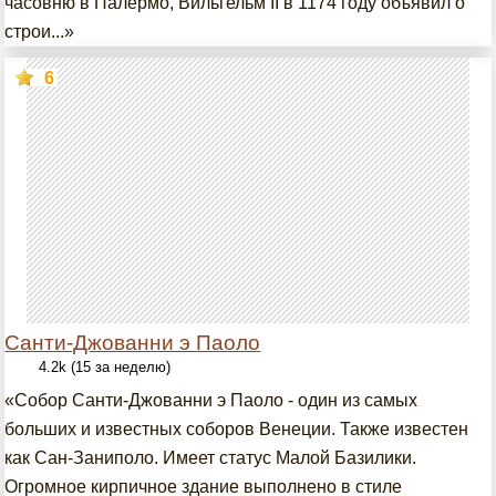
часовню в Палермо, Вильгельм II в 1174 году объявил о
строи...»
6
Санти-Джованни э Паоло
4.2k (15 за неделю)
«Собор Санти-Джованни э Паоло - один из самых
больших и известных соборов Венеции. Также известен
как Сан-Заниполо. Имеет статус Малой Базилики.
Огромное кирпичное здание выполнено в стиле