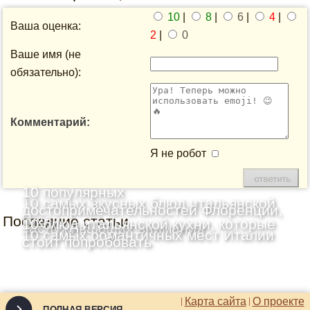
10
|
8
|
6
|
4
|
Ваша оценка:
2
|
0
Ваше имя (не
обязательно):
Комментарий:
Я не робот
10 популярных
10 самых вкусных блюд итальянской
достопримечательностей Флоренции,
Последние статьи
кухни
10 блюд итальянской кухни, которые
заслуживающих внимания
10 самых романтичных мест Италии
стоит попробовать
Карта сайта
О проекте
ПОЛНАЯ ВЕРСИЯ