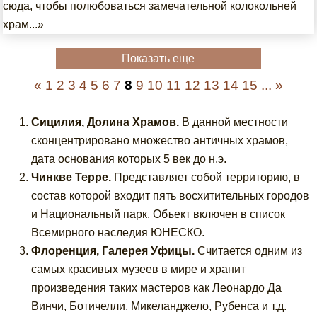
сюда, чтобы полюбоваться замечательной колокольней
храм...»
Показать еще
«
1
2
3
4
5
6
7
8
9
10
11
12
13
14
15
...
»
Сицилия, Долина Храмов.
В данной местности
сконцентрировано множество античных храмов,
дата основания которых 5 век до н.э.
Чинкве Терре.
Представляет собой территорию, в
состав которой входит пять восхитительных городов
и Национальный парк. Объект включен в список
Всемирного наследия ЮНЕСКО.
Флоренция, Галерея Уфицы.
Считается одним из
самых красивых музеев в мире и хранит
произведения таких мастеров как Леонардо Да
Винчи, Ботичелли, Микеланджело, Рубенса и т.д.