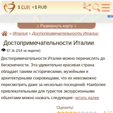
1
1
EUR
=
1
RUB
↓
↓
Развернуть карту
»
Италия
»
Достопримечательности Италии
Достопримечательности Италии
👁
67.1k (214 за неделю)
Достопримечательности Италии можно перечислять до
бесконечности. Эта удивительно красивая страна
обладает такими историческими, музейными и
архитектурными сокровищами, что их невозможно
пересмотреть даже за несколько посещений. Наиболее
привлекательными для туристов экскурсионными
объектами можно назвать следующие:
читать далее
Оценить!
5.17