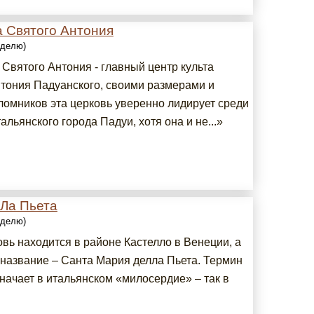
а Святого Антония
еделю)
 Святого Антония - главный центр культа
нтония Падуанского, своими размерами и
ломников эта церковь уверенно лидирует среди
альянского города Падуи, хотя она и не...»
 Ла Пьета
еделю)
вь находится в районе Кастелло в Венеции, а
 название – Санта Мария делла Пьета. Термин
начает в итальянском «милосердие» – так в