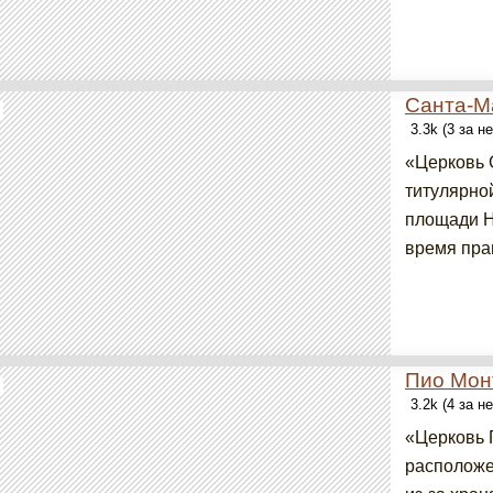
Санта-М
3.3k (3 за н
«Церковь 
титулярно
площади Н
время прав
Пио Мон
3.2k (4 за н
«Церковь 
расположе