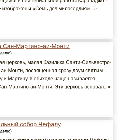
нящейся в ней гениальной работы Караваджо –
де изображены «Семь дел милосердия&...»
а Сан-Мартино-аи-Монти
еделю)
ая церковь, малая базилика Санти-Сильвестро-
-аи-Монти, посвящённая сразу двум святым
у и Мартину, в обиходе чаще называется
Сан-Мартино-аи-Монти. Эту церковь основал...»
льный собор Чефалу
еделю)