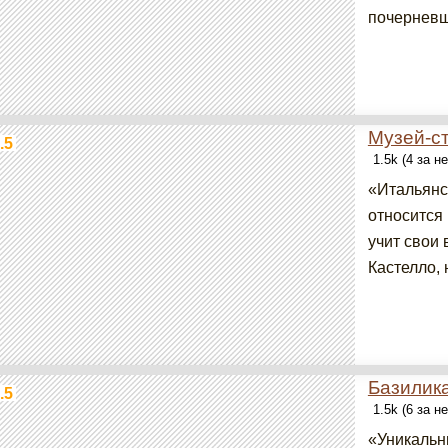
почерневше
Музей-с
.5
1.5k (4 за н
«Итальянс
относится 
учит свои
Кастелло, 
Базилик
.5
1.5k (6 за н
«Уникальн