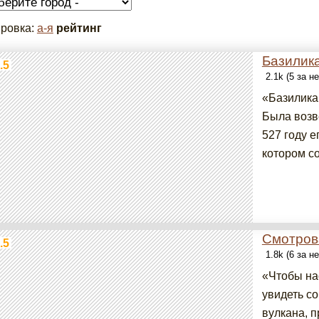
ровка:
а-я
рейтинг
Базилик
.5
2.1k (5 за н
«Базилика
Была возв
527 году 
котором со
Смотров
.5
1.8k (6 за н
«Чтобы на
увидеть с
вулкана, п