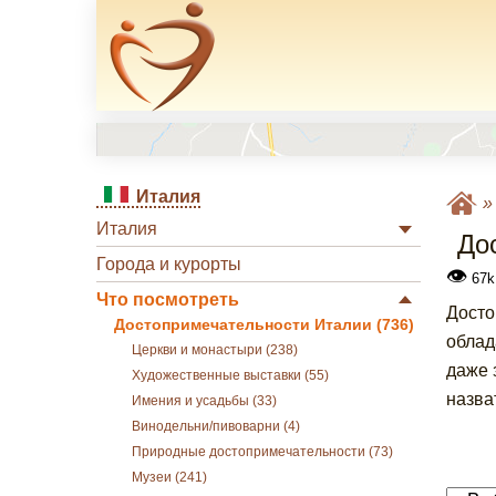
Италия
Италия
До
Города и курорты
👁
67k
Что посмотреть
Досто
Достопримечательности Италии (736)
облад
Церкви и монастыри (238)
даже 
Художественные выставки (55)
назва
Имения и усадьбы (33)
Винодельни/пивоварни (4)
Природные достопримечательности (73)
Музеи (241)