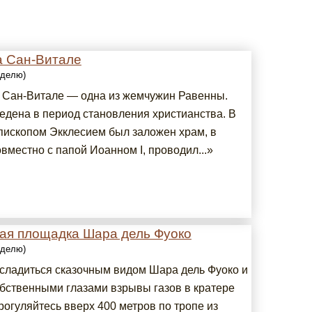
а Сан-Витале
еделю)
 Сан-Витале ― одна из жемчужин Равенны.
едена в период становления христианства. В
епископом Экклесием был заложен храм, в
вместно с папой Иоанном I, проводил...»
ая площадка Шара дель Фуоко
еделю)
сладиться сказочным видом Шара дель Фуоко и
обственными глазами взрывы газов в кратере
рогуляйтесь вверх 400 метров по тропе из