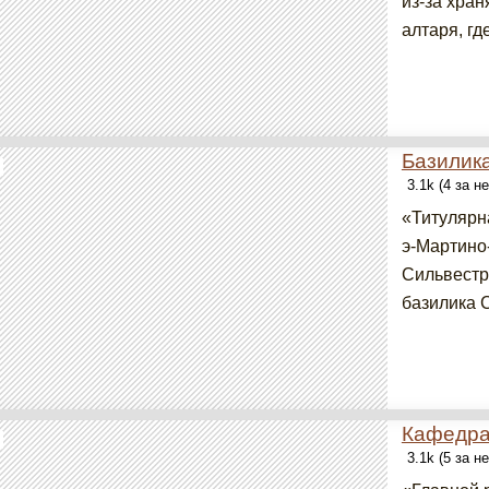
из-за хра
алтаря, г
Базилик
3.1k (4 за н
«Титулярн
э-Мартино
Сильвестр
базилика 
Кафедра
3.1k (5 за н