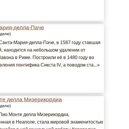
ария-делла-Паче
еделю)
Санта-Мария-делла-Паче, в 1587 году ставшая
й, находится на небольшом удалении от
авона в Риме. Построили её в 1480 году во
ления понтифика Сикста IV, а поводом ста...»
те делла Мизерикордиа
еделю)
Пио Монте делла Мизерикордиа,
нная в Неаполе, стала мировой знаменитостью