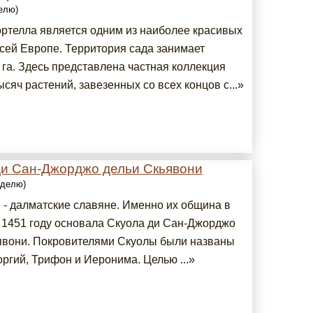
делю)
ртелла является одним из наиболее красивых
всей Европе. Территория сада занимает
 га. Здесь представлена частная коллекция
сяч растений, завезенных со всех концов с...»
ди Сан-Джорджо дельи Скьявони
еделю)
 - далматские славяне. Именно их община в
 1451 году основала Скуола ди Сан-Джорджо
явони. Покровителями Скуолы были названы
ргий, Трифон и Иеронима. Целью ...»