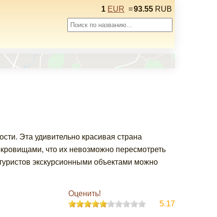
1
EUR
=
93.55
RUB
сти. Эта удивительно красивая страна
окровищами, что их невозможно пересмотреть
туристов экскурсионными объектами можно
Оценить!
5.17