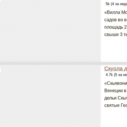
5k (4 за не
«Вилла Мо
садов во 
площадь 2
свыше 3 ты
Скуола 
4.7k (5 за н
«Скьявони
Венеции в
дельи Скь
святые Гео