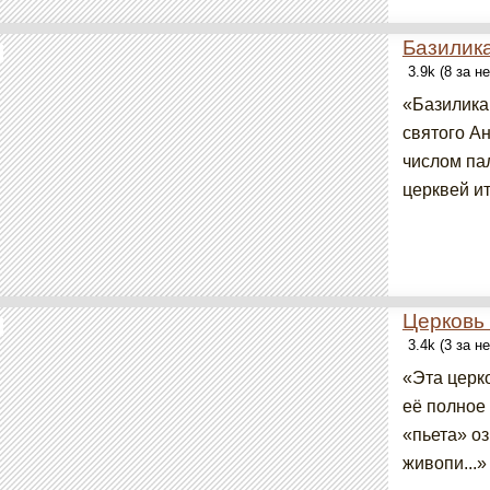
Базилик
3.9k (8 за н
«Базилика
святого А
числом па
церквей ит
Церковь
3.4k (3 за н
«Эта церко
её полное
«пьета» оз
живопи...»