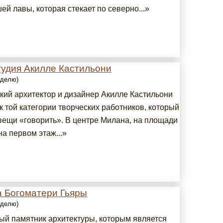
й лавы, которая стекает по северно...»
тудия Акилле Кастильони
еделю)
кий архитектор и дизайнер Акилле Кастильони
к той категории творческих работников, который
 вещи «говорить». В центре Милана, на площади
на первом этаж...»
а Богоматери Гьяры
еделю)
ый памятник архитектуры, которым является