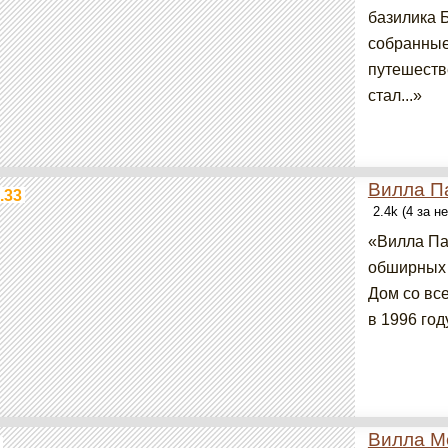
базилика Б
собранные
путешеств
стал...»
Вилла П
.33
2.4k (4 за н
«Вилла Па
обширных 
Дом со вс
в 1996 год
Вилла М