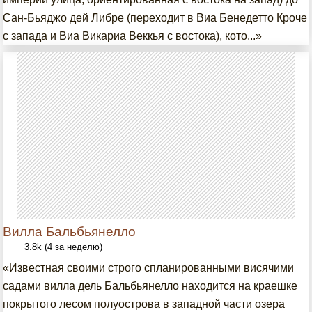
Сан-Бьяджо дей Либре (переходит в Виа Бенедетто Кроче
с запада и Виа Викариа Веккья с востока), кото...»
Вилла Бальбьянелло
3.8k (4 за неделю)
«Известная своими строго спланированными висячими
садами вилла дель Бальбьянелло находится на краешке
покрытого лесом полуострова в западной части озера