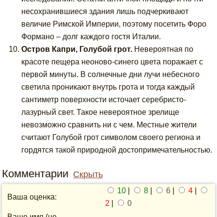
несохранившиеся здания лишь подчеркивают
величие Римской Империи, поэтому посетить Форо
Формано – долг каждого гостя Италии.
Остров Капри, Голубой грот.
Невероятная по
красоте пещера неоново-синего цвета поражает с
первой минуты. В солнечные дни лучи небесного
светила проникают внутрь грота и тогда каждый
сантиметр поверхности источает серебристо-
лазурный свет. Такое невероятное зрелище
невозможно сравнить ни с чем. Местные жители
считают Голубой грот символом своего региона и
гордятся такой природной достопримечательностью.
Комментарии
Скрыть
10
|
8
|
6
|
4
|
Ваша оценка:
2
|
0
Ваше имя (не