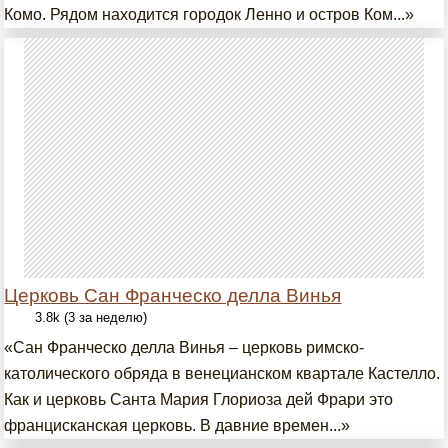
Комо. Рядом находится городок Ленно и остров Ком...»
Церковь Сан Франческо делла Винья
3.8k (3 за неделю)
«Сан Франческо делла Винья – церковь римско-
католического обряда в венецианском квартале Кастелло.
Как и церковь Санта Мария Глориоза дей Фрари это
францисканская церковь. В давние времен...»