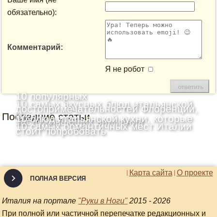
обязательно):
Комментарий:
Я не робот
10 популярных
10 самых вкусных блюд итальянской
достопримечательностей Флоренции,
Последние статьи
кухни
10 блюд итальянской кухни, которые
заслуживающих внимания
10 самых романтичных мест Италии
стоит попробовать
Карта сайта
О проекте
ПОЛНАЯ ВЕРСИЯ
Италия на портале
"Руки в Ноги"
2015 - 2026
При полной или частичной перепечатке редакционных и