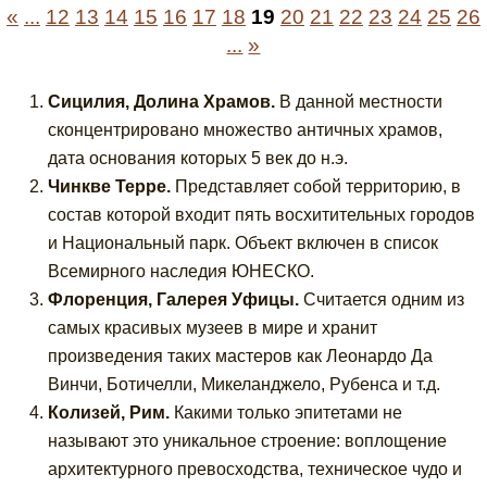
«
...
12
13
14
15
16
17
18
19
20
21
22
23
24
25
26
...
»
Сицилия, Долина Храмов.
В данной местности
сконцентрировано множество античных храмов,
дата основания которых 5 век до н.э.
Чинкве Терре.
Представляет собой территорию, в
состав которой входит пять восхитительных городов
и Национальный парк. Объект включен в список
Всемирного наследия ЮНЕСКО.
Флоренция, Галерея Уфицы.
Считается одним из
самых красивых музеев в мире и хранит
произведения таких мастеров как Леонардо Да
Винчи, Ботичелли, Микеланджело, Рубенса и т.д.
Колизей, Рим.
Какими только эпитетами не
называют это уникальное строение: воплощение
архитектурного превосходства, техническое чудо и