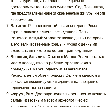
толпы туристов, а наиболее посещаемой
достопримечательностью считается Сад Пленников,
где представлены навеки окаменелые фигуры жертв
извержения.
Ватикан.
Расположенный в самом сердце Рима,
страна-анклав является резиденцией Папы
Римского. Каждый уголок Ватикана дышит историей,
а его величественные храмы и музеи с ценными
экспонатами никого не оставят равнодушным.
Венеция, базилика Святого Марка
. Знаменита как
место последнего погребения христианского
праведника Марка, одного из евангелистов.
Располагается объект рядом с Великим каналом и
считается доминирующим зданием на площади с
одноименным названием.
Форум, Рим.
Достопримечательность можно назвать
самым известным местом археологических
исследований. Остатки античной площади и почти