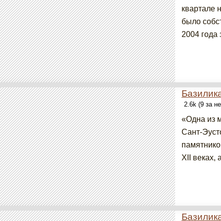
квартале н
было собс
2004 года 
Базилик
2.6k (9 за н
«Одна из 
Сант-Эуст
памятнико
XII веках,
Базилик