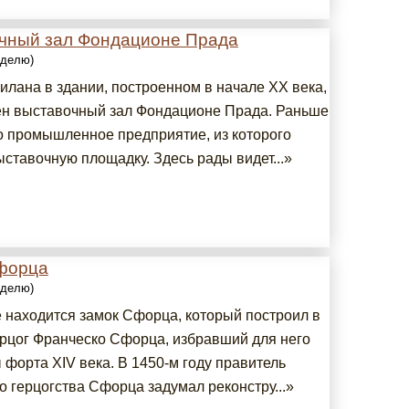
чный зал Фондационе Прада
еделю)
лана в здании, построенном в начале XX века,
н выставочный зал Фондационе Прада. Раньше
о промышленное предприятие, из которого
ставочную площадку. Здесь рады видет...»
форца
еделю)
 находится замок Сфорца, который построил в
ерцог Франческо Сфорца, избравший для него
 форта XIV века. В 1450-м году правитель
о герцогства Сфорца задумал реконстру...»