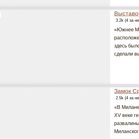
Выставо
3.2k (4 за н
«Южнее Ми
расположе
здесь был
сделали вы
Замок С
2.5k (4 за н
«В Милане
XV веке г
развалины
Миланског