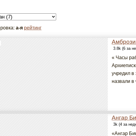
ровка:
а-я
рейтинг
Амбрози
3.8k (6 за н
« Часы ра
Архиеписк
учредил в
назвали в 
Ангар Би
3k (4 за не
«Ангар Би