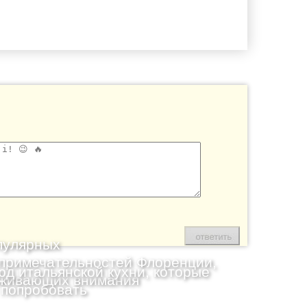
пулярных
примечательностей Флоренции,
юд итальянской кухни, которые
живающих внимания
 попробовать