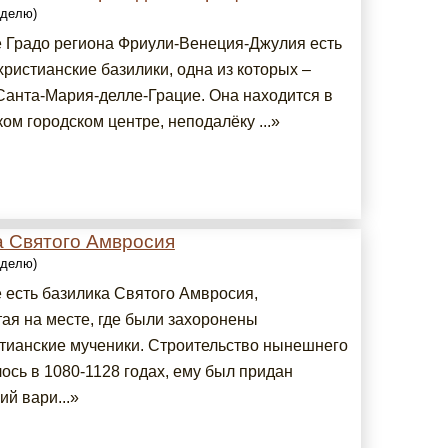
еделю)
е Градо региона Фриули-Венеция-Джулия есть
ристианские базилики, одна из которых –
Санта-Мария-делле-Грацие. Она находится в
ом городском центре, неподалёку ...»
а Святого Амвросия
еделю)
 есть базилика Святого Амвросия,
тая на месте, где были захоронены
тианские мученики. Строительство нынешнего
ось в 1080-1128 годах, ему был придан
й вари...»