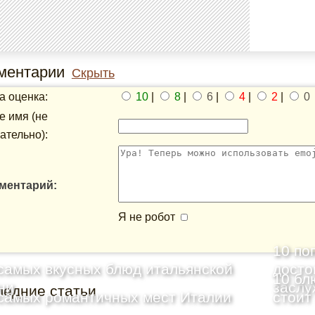
ментарии
Скрыть
 оценка:
10
|
8
|
6
|
4
|
2
|
0
 имя (не
ательно):
ментарий:
Я не робот
10 по
самых вкусных блюд итальянской
досто
10 бл
ни
заслу
ледние статьи
самых романтичных мест Италии
стоит