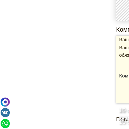
Ком
Ваша
Ваше
обяз
Ком
10 
кух
Пос
10 