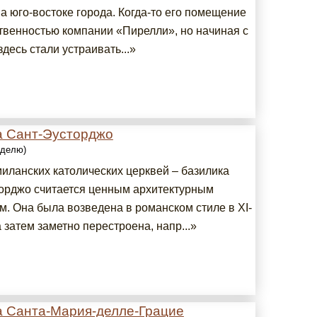
а юго-востоке города. Когда-то его помещение
твенностью компании «Пирелли», но начиная с
здесь стали устраивать...»
а Сант-Эусторджо
еделю)
миланских католических церквей – базилика
орджо считается ценным архитектурным
м. Она была возведена в романском стиле в XI-
 а затем заметно перестроена, напр...»
а Санта-Мария-делле-Грацие