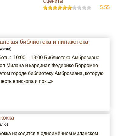
Оценить!
5.55
анская библиотека и пинакотека
еделю)
боты: 10:00 – 18:00 Библиотека Амброзиана
оп Милана и кардинал Федерико Борромео
 этом городе библиотеку Амброзиана, которую
честь епископа и пок...»
кокка
делю)
кокка находится в одноимённом миланском