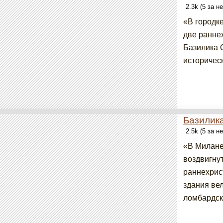
2.3k (5 за н
«В городк
две раннех
Базилика 
историческ
Базилик
2.5k (5 за н
«В Милане
воздвигну
раннехрис
здания вел
ломбардски